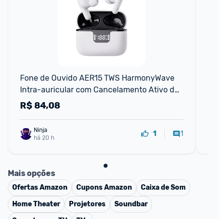
Fone de Ouvido AER15 TWS HarmonyWave 
E6s
Intra-auricular com Cancelamento Ativo de 
blu
Ruído Geonav
ca
R$
84,08
R
Ninja 
1
1
há 20 h
Mais opções
Ofertas
Amazon
Cupons
Amazon
Caixa de Som
Home Theater
Projetores
Soundbar