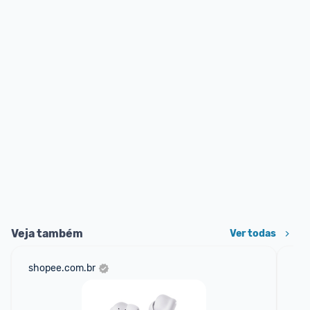
Veja também
Ver todas
shopee.com.br
ali