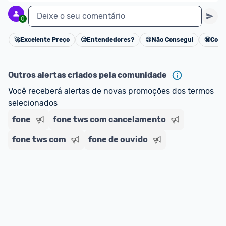
Deixe o seu comentário
0
🚀
Excelente Preço
🧐
Entendedores?
😢
Não Consegui
🤩
Cons
Cancelar
Outros alertas criados pela comunidade
Você receberá alertas de novas promoções dos termos 
selecionados
fone
fone tws com cancelamento
fone tws com
fone de ouvido