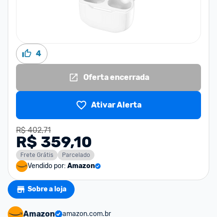
4
Oferta encerrada
Ativar Alerta
R$ 402,71
R$ 359,10
Frete Grátis
Parcelado
Vendido por:
Amazon
Sobre a loja
Amazon
amazon.com.br