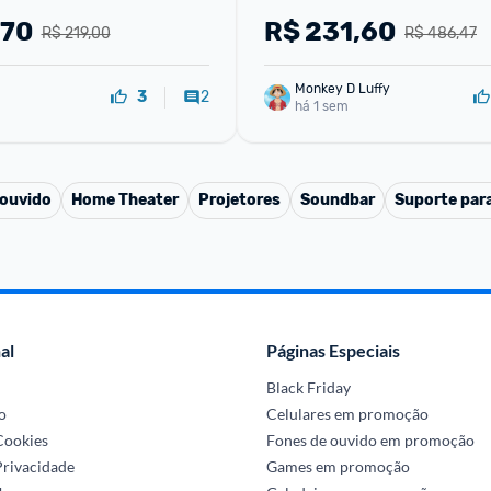
crofone Removível - 
Fones de ouvido com cance
,70
R$
231,60
R$ 219,00
R$ 486,47
de ruído Áudio de alta
Monkey D Luffy
2
3
há 1 sem
 ouvido
Home Theater
Projetores
Soundbar
Suporte par
al
Páginas Especiais
Black Friday
o
Celulares em promoção
 Cookies
Fones de ouvido em promoção
Privacidade
Games em promoção