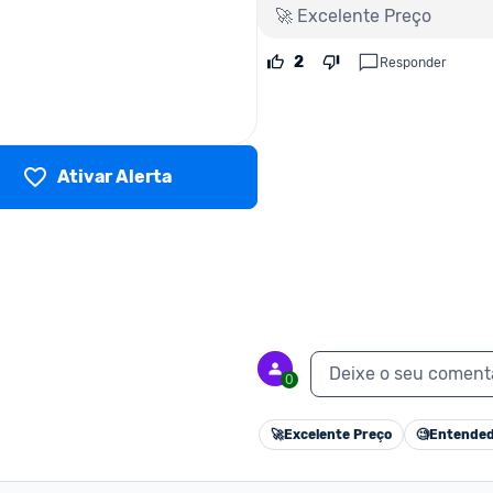
🚀 Excelente Preço
2
Responder
Ativar Alerta
Deixe o seu coment
0
🚀
Excelente Preço
🧐
Entended