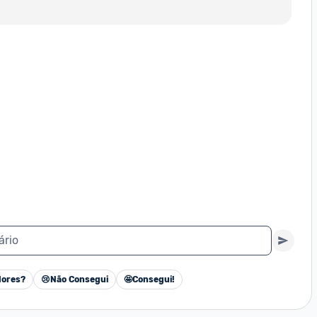
ário
ores?
😢
Não Consegui
🤩
Consegui!
Cancelar