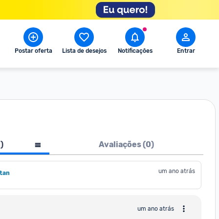
Postar oferta
Lista de desejos
Notificações
Entrar
a
1
)
Avaliações (
0
)
um ano atrás
tan
um ano atrás