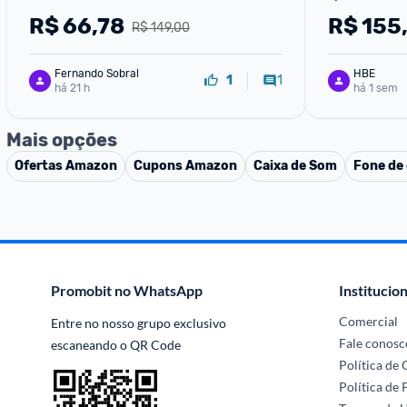
Over Ear Mi
R$
66,78
R$
155
R$ 149,00
Preto
Fernando Sobral
HBE
1
1
há 21 h
há 1 sem
Mais opções
Ofertas
Amazon
Cupons
Amazon
Caixa de Som
Fone de
Promobit no WhatsApp
Institucion
Comercial
Entre no nosso grupo exclusivo 
Fale conosc
escaneando o QR Code
Política de
Política de 