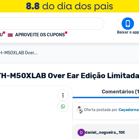
Baixar o app
OU
APROVEITE OS CUPONS
TH-M50XLAB Over...
TH-M50XLAB Over Ear Edição Limitad
Comentários (
Oferta postada por
Caçadorna
daniel_nogueira_1007207