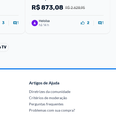
lamento 
R$
873,08
R$ 2.628,95
Heloísa
1
1
3
2
há 14 h
a TV
Artigos de Ajuda
Diretrizes da comunidade
Critérios de moderação
Perguntas frequentes
Problemas com sua compra?