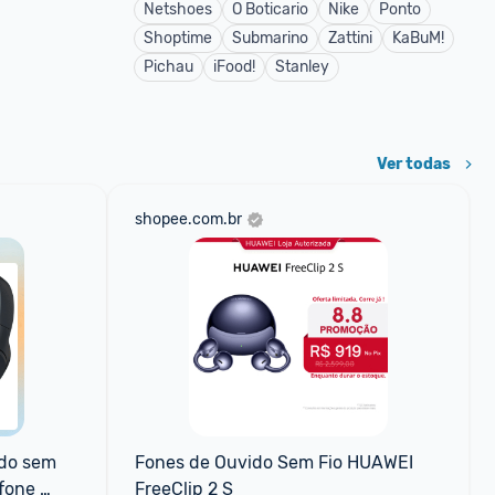
Netshoes
O Boticario
Nike
Ponto
Shoptime
Submarino
Zattini
KaBuM!
Pichau
iFood!
Stanley
Ver todas
shopee.com.br
do sem 
Fones de Ouvido Sem Fio HUAWEI 
fone 
FreeClip 2 S