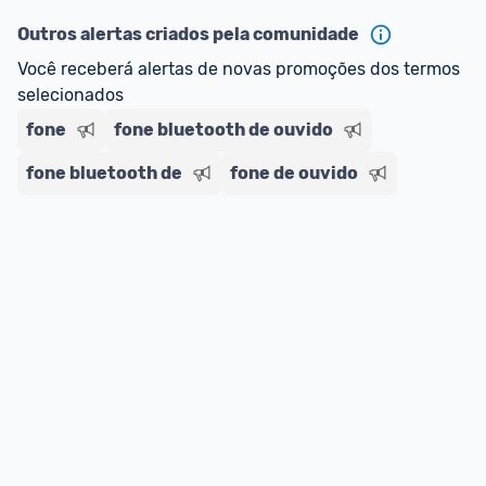
--> Para mais informações sobre os benefícios e 
Outros alertas criados pela comunidade
regras do cartão N Card, 
clique aqui
.
Você receberá alertas de novas promoções dos termos 
Entrega Expressa
: A partir de 2 dias úteis.* 
selecionados
*Confira 
aqui
 as regras e condições!
fone
fone bluetooth de ouvido
fone bluetooth de
fone de ouvido