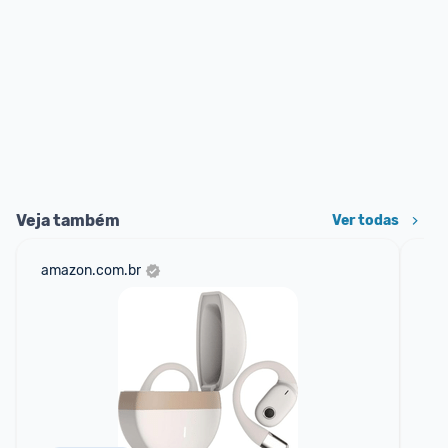
Veja também
Ver todas
amazon.com.br
ali