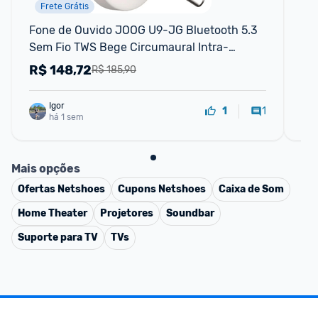
Frete Grátis
Fone de Ouvido JOOG U9-JG Bluetooth 5.3 
E6s
Sem Fio TWS Bege Circumaural Intra-
blu
auricular Cancelamento de Ruído Ativo,
ca
R$
148,72
R
R$ 185,90
Igor
1
1
há 1 sem
Mais opções
Ofertas
Netshoes
Cupons
Netshoes
Caixa de Som
Home Theater
Projetores
Soundbar
Suporte para TV
TVs