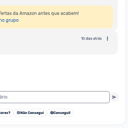
fertas da Amazon antes que acabem!

 no grupo
10 dias atrás
ário
ores?
😢
Não Consegui
🤩
Consegui!
Cancelar