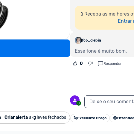
📱Receba as melhores o
Entrar
fco_clebin
Esse fone é muito bom.
0
Responder
Deixe o seu coment
0
Criar alerta
akg leves fechados
🚀
Excelente Preço
🧐
Entended