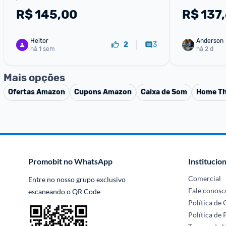
R$
145,00
R$
137,
Heitor
Anderson
3
2
há 1 sem
há 2 d
Mais opções
Ofertas
Amazon
Cupons
Amazon
Caixa de Som
Home Th
Promobit no WhatsApp
Institucion
Comercial
Entre no nosso grupo exclusivo 
Fale conosc
escaneando o QR Code
Política de
Política de 