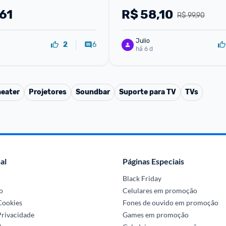
61
R$
58,10
R$ 99,90
Julio
6
2
há 6 d
eater
Projetores
Soundbar
Suporte para TV
TVs
al
Páginas Especiais
Black Friday
o
Celulares em promoção
 Cookies
Fones de ouvido em promoção
Privacidade
Games em promoção