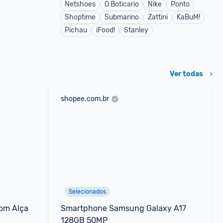
Netshoes
O Boticario
Nike
Ponto
Shoptime
Submarino
Zattini
KaBuM!
Pichau
iFood!
Stanley
Ver todas
shopee.com.br
Selecionados
om Alça 
Smartphone Samsung Galaxy A17 
128GB 50MP