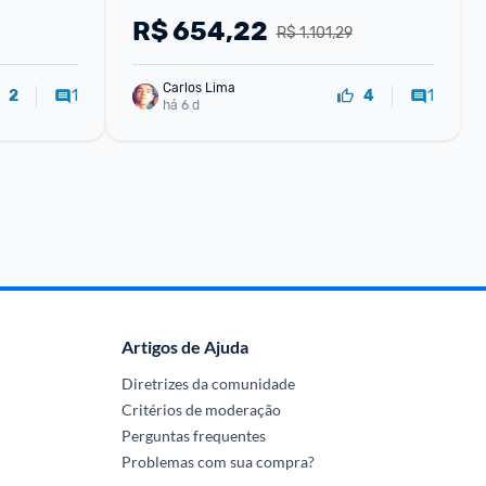
R$
654,22
R$ 1.101,29
Carlos Lima
1
1
2
4
há 6 d
Artigos de Ajuda
Diretrizes da comunidade
Critérios de moderação
Perguntas frequentes
Problemas com sua compra?