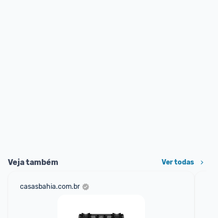
Veja também
Ver todas
casasbahia.com.br
mer