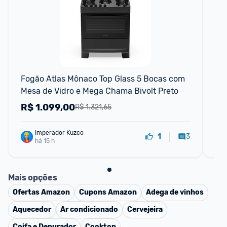
Fogão Atlas Mônaco Top Glass 5 Bocas com 
Fo
Mesa de Vidro e Mega Chama Bivolt Preto
de 
R$
1.099,00
R
R$ 1.321,65
Imperador Kuzco
3
1
há 15 h
Mais opções
Ofertas
Amazon
Cupons
Amazon
Adega de vinhos
Aquecedor
Ar condicionado
Cervejeira
Coifa e Depurador
Cooktop