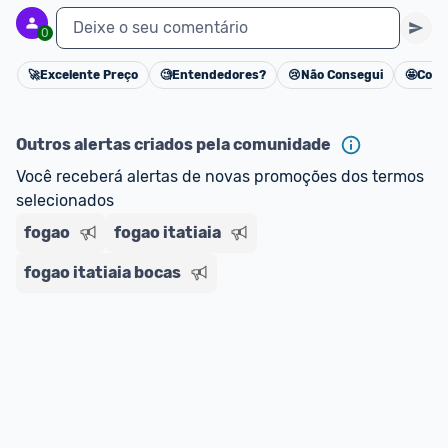
Deixe o seu comentário
0
🚀
Excelente Preço
🧐
Entendedores?
😢
Não Consegui
🤩
Cons
Cancelar
Outros alertas criados pela comunidade
Você receberá alertas de novas promoções dos termos 
selecionados
fogao
fogao itatiaia
fogao itatiaia bocas