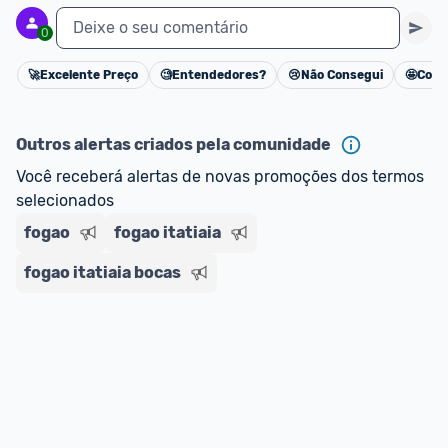
Deixe o seu comentário
0
🚀
Excelente Preço
🧐
Entendedores?
😢
Não Consegui
🤩
Cons
Cancelar
Outros alertas criados pela comunidade
Você receberá alertas de novas promoções dos termos 
selecionados
fogao
fogao itatiaia
fogao itatiaia bocas