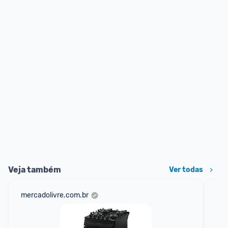
Veja também
Ver todas
mercadolivre.com.br
cas