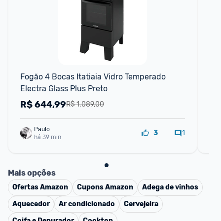
Fogão 4 Bocas Itatiaia Vidro Temperado 
Fo
Electra Glass Plus Preto
Me
R$
644,99
R
R$ 1.089,00
Paulo
1
3
há 39 min
Mais opções
Ofertas
Amazon
Cupons
Amazon
Adega de vinhos
Aquecedor
Ar condicionado
Cervejeira
Coifa e Depurador
Cooktop