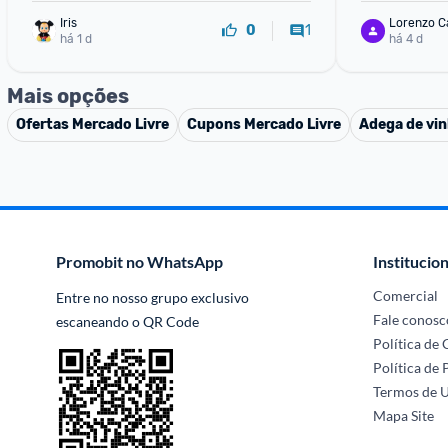
Iris
Lorenzo C
1
0
há 1 d
há 4 d
Mais opções
Ofertas
Mercado Livre
Cupons
Mercado Livre
Adega de vi
Promobit no WhatsApp
Institucion
Comercial
Entre no nosso grupo exclusivo 
Fale conosc
escaneando o QR Code
Política de
Política de 
Termos de 
Mapa Site