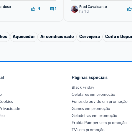
ardoso
Fred Cavalcante
1
1
há 1 d
nhos
Aquecedor
Ar condicionado
Cervejeira
Coifa e Depu
al
Páginas Especiais
Black Friday
o
Celulares em promoção
 Cookies
Fones de ouvido em promoção
Privacidade
Games em promoção
Uso
Geladeiras em promoção
Fralda Pampers em promoção
TVs em promoção