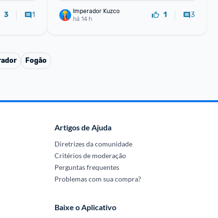
Imperador Kuzco
1
3
3
1
há 14 h
rador
Fogão
Artigos de Ajuda
Diretrizes da comunidade
Critérios de moderação
Perguntas frequentes
Problemas com sua compra?
Baixe o Aplicativo