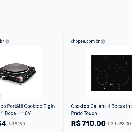
 através do 
Fale com o Promobit.
br
shopee.com.br
co Portátil Cooktop Elgin 
Cooktop Gallant 4 Bocas In
 1 Boca - 110V
Preto Touch
54
R$
710,00
R$ 99,90
R$ 1.598,00