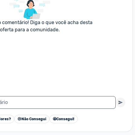
o comentário! Diga o que você acha desta 
oferta para a comunidade.
ário
ores?
😢
Não Consegui
🤩
Consegui!
Cancelar