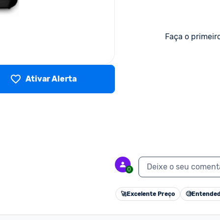
Faça o primeir
Ativar Alerta
Deixe o seu coment
0
🚀
Excelente Preço
🧐
Entended