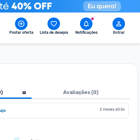
Postar oferta
Lista de desejos
Notificações
Entrar
0
)
Avaliações (
0
)
2 meses atrás
ujo