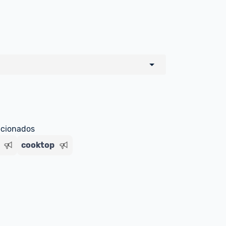
o de todos os sellers e lojas que são 
 por um marketplace, nós indicamos no 
e sinalizamos através da tag 
ecionados
cooktop
Livre , você pode ser redirecionado(a) 
ado Livre). Por isso, fique atento e 
ndo o produto 
é o mesmo indicado na 
rcadoLíder Platinum.
ade para tirar dúvidas ou acionar os 