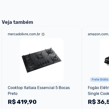
nossos Admins marcando 
@admin
 em um comentário ou
Veja também
mercadolivre.com.br
amazon.com.
Frete Grátis
Cooktop Itatiaia Essencial 5 Bocas 
Fogão Elétri
Preto
Single Cook
R$
419,90
R$
36,