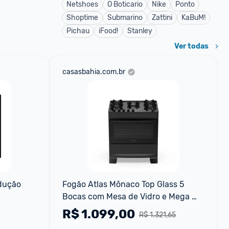
Netshoes
O Boticario
Nike
Ponto
Shoptime
Submarino
Zattini
KaBuM!
Pichau
iFood!
Stanley
Ver todas
casasbahia.com.br
dução 
Fogão Atlas Mônaco Top Glass 5 
Bocas com Mesa de Vidro e Mega 
Chama Bivolt Preto
R$
1.099,00
R$ 1.321,65