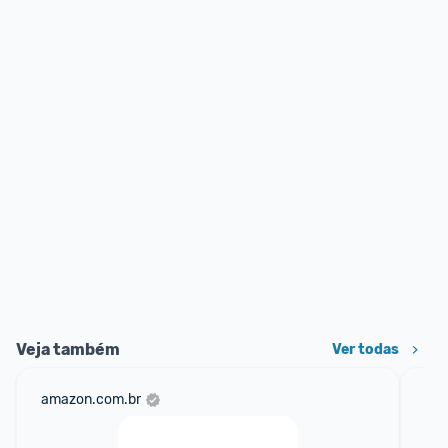
Veja também
Ver todas
amazon.com.br
mer