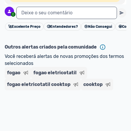
Deixe o seu comentário
0
🚀
Excelente Preço
🧐
Entendedores?
😢
Não Consegui
🤩
Cons
Cancelar
Outros alertas criados pela comunidade
Você receberá alertas de novas promoções dos termos 
selecionados
fogao
fogao eletricotatil
fogao eletricotatil cooktop
cooktop