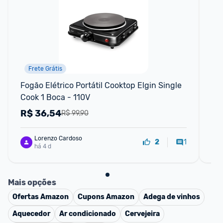
Frete Grátis
Fogão Elétrico Portátil Cooktop Elgin Single 
Fog
Cook 1 Boca - 110V
Gás
R$
36,54
R
R$ 99,90
Lorenzo Cardoso
1
2
há 4 d
Mais opções
Ofertas
Amazon
Cupons
Amazon
Adega de vinhos
Aquecedor
Ar condicionado
Cervejeira