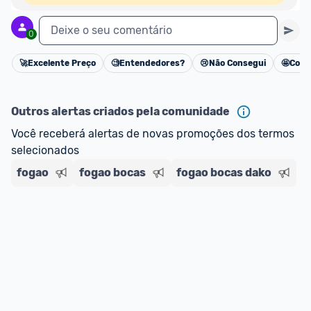
Deixe o seu comentário
0
🚀
Excelente Preço
🧐
Entendedores?
😢
Não Consegui
🤩
Cons
Cancelar
Outros alertas criados pela comunidade
Você receberá alertas de novas promoções dos termos 
selecionados
fogao
fogao bocas
fogao bocas dako