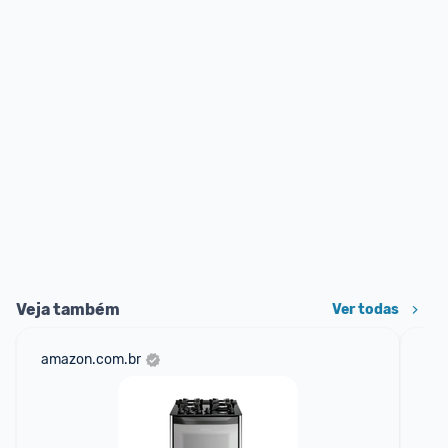
Veja também
Ver todas
amazon.com.br
mer