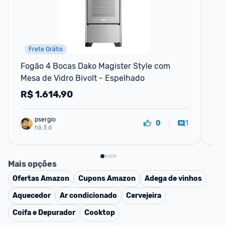
Frete Grátis
Fogão 4 Bocas Dako Magister Style com 
Fo
Mesa de Vidro Bivolt - Espelhado
de 
R$
1.614,90
R
psergio
1
0
há 3 d
Mais opções
Ofertas
Amazon
Cupons
Amazon
Adega de vinhos
Aquecedor
Ar condicionado
Cervejeira
Coifa e Depurador
Cooktop