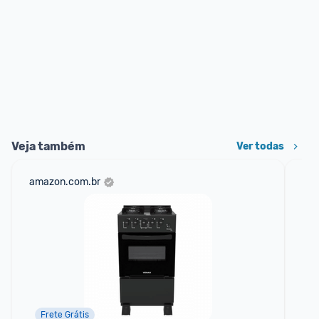
Veja também
Ver todas
amazon.com.br
mer
Frete Grátis