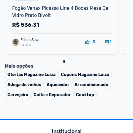
Fogão Venax Picasso Line 4 Bocas Mesa De 
Fo
Vidro Preto Bivolt
de 
R$
536,31
R
Edson Silva
1
3
há 3 d
Mais opções
Ofertas
Magazine Luiza
Cupons
Magazine Luiza
Adega de vinhos
Aquecedor
Ar condicionado
Cervejeira
Coifa e Depurador
Cooktop
Institucional