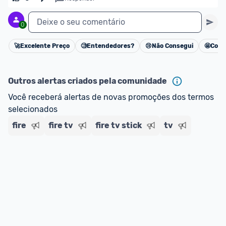
ou MercadoLíder Platinum.
Deixe o seu comentário
0
E lembre-se:
 você sempre pode contar ajuda da 
comunidade para tirar dúvidas ou acionar os 
🚀
Excelente Preço
🧐
Entendedores?
😢
Não Consegui
🤩
Cons
Cancelar
nossos Admins marcando 
@admin
 em um 
comentário ou através do 
Fale com o Promobit.
Outros alertas criados pela comunidade
Você receberá alertas de novas promoções dos termos 
selecionados
fire
fire tv
fire tv stick
tv