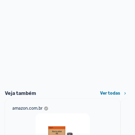
Veja também
Ver todas
amazon.com.br
sho