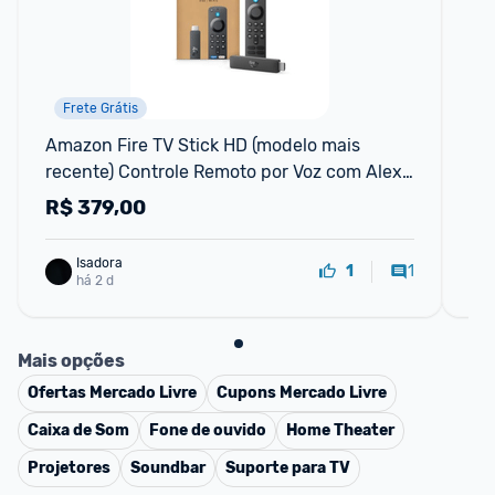
Frete Grátis
Amazon Fire TV Stick HD (modelo mais 
Sm
recente) Controle Remoto por Voz com Alexa 
alimentado pela TV com configuração
R$
379,00
R
Isadora
1
1
há 2 d
Mais opções
Ofertas
Mercado Livre
Cupons
Mercado Livre
Caixa de Som
Fone de ouvido
Home Theater
Projetores
Soundbar
Suporte para TV