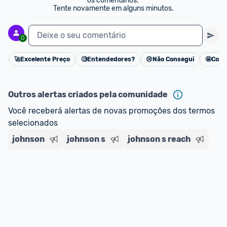
os comentários. 

Tente novamente em alguns minutos.
Deixe o seu comentário
0
🚀
Excelente Preço
🧐
Entendedores?
😢
Não Consegui
🤩
Cons
Cancelar
Outros alertas criados pela comunidade
Você receberá alertas de novas promoções dos termos 
selecionados
johnson
johnson s
johnson s reach