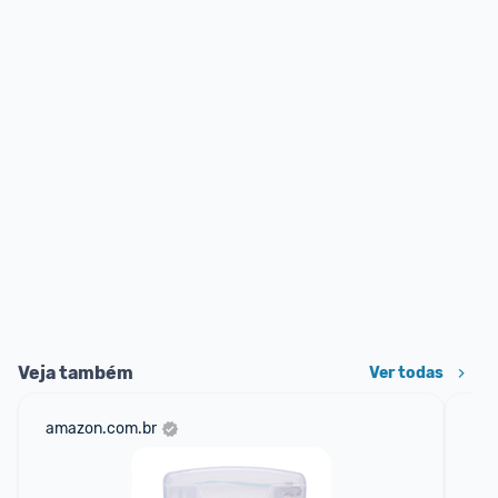
Veja também
Ver todas
amazon.com.br
sho