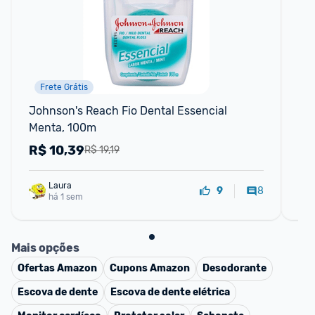
Frete Grátis
Johnson's Reach Fio Dental Essencial 
Kit
Menta, 100m
co
Se
R$
10,39
R
R$ 19,19
Laura
8
9
há 1 sem
Mais opções
Ofertas
Amazon
Cupons
Amazon
Desodorante
Escova de dente
Escova de dente elétrica