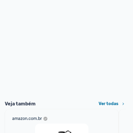
Veja também
Ver todas
amazon.com.br
mer