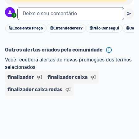
Deixe o seu comentário
0
🚀
Excelente Preço
🧐
Entendedores?
😢
Não Consegui
🤩
Cons
Cancelar
Outros alertas criados pela comunidade
Você receberá alertas de novas promoções dos termos 
selecionados
finalizador
finalizador caixa
finalizador caixa rodas