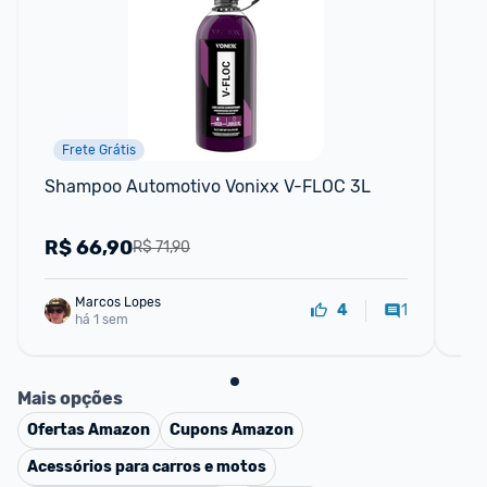
Frete Grátis
Shampoo Automotivo Vonixx V-FLOC 3L
Cai
Be
R$
66,90
R
R$ 71,90
Marcos Lopes
1
4
há 1 sem
Mais opções
Ofertas
Amazon
Cupons
Amazon
Acessórios para carros e motos