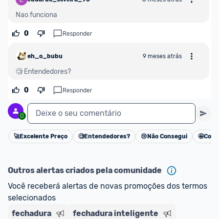
Nao funciona
0
Responder
eh_o_bubu
9 meses atrás
🧐 Entendedores?
0
Responder
Deixe o seu comentário
0
🚀
Excelente Preço
🧐
Entendedores?
😢
Não Consegui
🤩
Cons
Cancelar
Outros alertas criados pela comunidade
Você receberá alertas de novas promoções dos termos 
selecionados
fechadura
fechadura inteligente