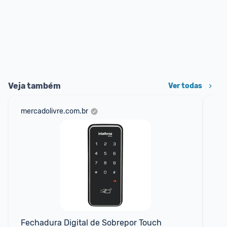
Veja também
Ver todas
mercadolivre.com.br
ali
Fechadura Digital de Sobrepor Touch 
Fec