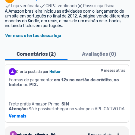
Loja verificada
CNPJ verificado
Possui loja física
A Amazon brasileira iniciou as atividades com o lançamento de 
um site em português no final de 2012. A página vende diferentes 
modelos do Kindle, em reais, e mais de um milhão de e-books, 
incluindo títulos em português.
Ver mais ofertas dessa loja
Comentários (
2
)
Avaliações (
0
)
9 meses atrás
Oferta postada por
Heitor
Formas de pagamento: 
em 12x no cartão de crédito
, 
no 
boleto
 ou 
PIX.
Frete grátis Amazon Prime: 
SIM
Atenção:
 Só é possível chegar no valor pelo APLICATIVO DA 
LOJA
Ver mais
Atenção:
 Oferta exclusiva para assinantes do serviço 
Amazon Prime. 
Clique aqui
 e assine por R$ 19,90 por mês (30 
dias grátis).
eduardo_silveira_966740
8 meses atrás