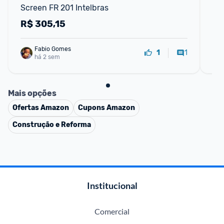
Screen FR 201 Intelbras
Tu
R$
305,15
R
Fabio Gomes
1
1
há 2 sem
Mais opções
Ofertas
Amazon
Cupons
Amazon
Construção e Reforma
Institucional
Comercial