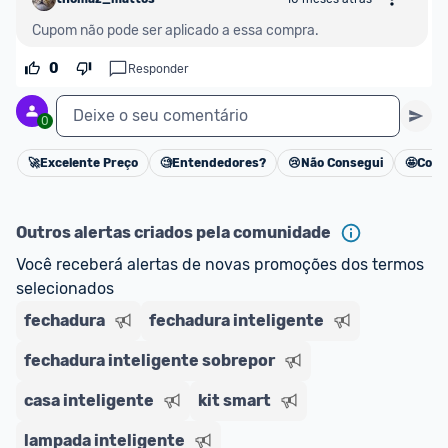
Cupom não pode ser aplicado a essa compra.
0
Responder
Deixe o seu comentário
0
🚀
Excelente Preço
🧐
Entendedores?
😢
Não Consegui
🤩
Cons
Cancelar
Outros alertas criados pela comunidade
Você receberá alertas de novas promoções dos termos 
selecionados
fechadura
fechadura inteligente
fechadura inteligente sobrepor
casa inteligente
kit smart
lampada inteligente