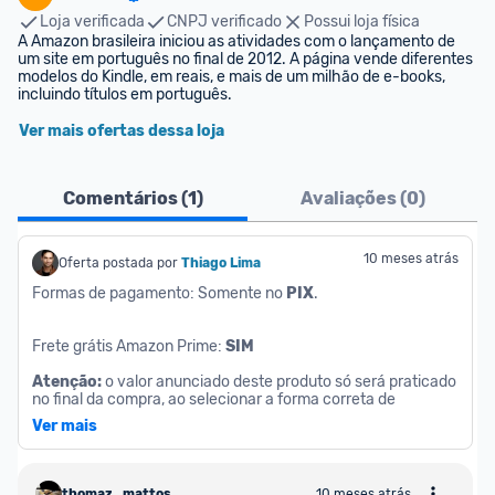
Loja verificada
CNPJ verificado
Possui loja física
A Amazon brasileira iniciou as atividades com o lançamento de 
um site em português no final de 2012. A página vende diferentes 
modelos do Kindle, em reais, e mais de um milhão de e-books, 
incluindo títulos em português.
Ver mais ofertas dessa loja
Comentários (
1
)
Avaliações (
0
)
10 meses atrás
Oferta postada por
Thiago Lima
Formas de pagamento: Somente no 
PIX
.
Frete grátis Amazon Prime: 
SIM
Atenção: 
o valor anunciado deste produto só será praticado 
no final da compra, ao selecionar a forma correta de 
pagamento.
Ver mais
thomaz_mattos
10 meses atrás