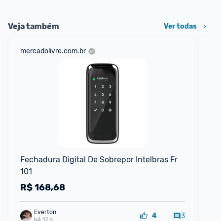
Veja também
Ver todas
mercadolivre.com.br
am
F
Fechadura Digital De Sobrepor Intelbras Fr 
Tr
101
Sob
e 
R$
168,68
R
Everton
3
4
há 17 h