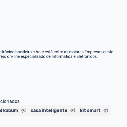
rônico brasileiro e hoje está entre as maiores Empresas deste 
ejo on-line especializado de Informática e Eletrônicos.
ecionados
al kabum
casa inteligente
kit smart