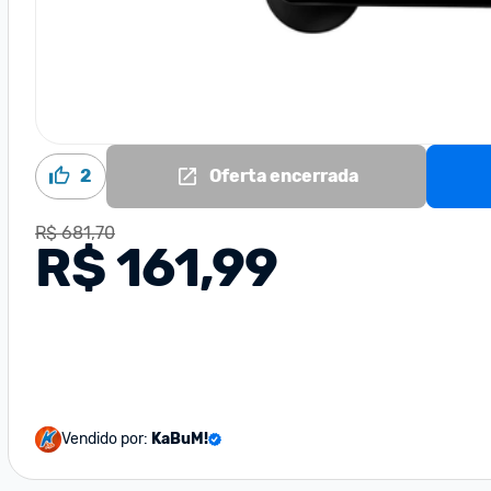
2
Oferta encerrada
R$ 681,70
R$ 161,99
Vendido por:
KaBuM!