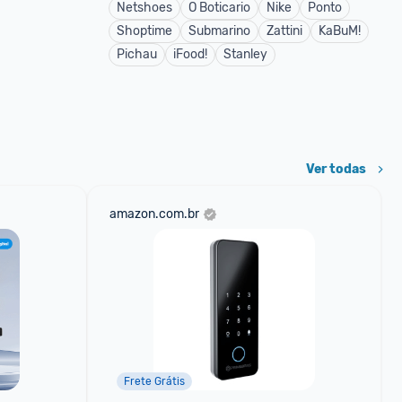
Netshoes
O Boticario
Nike
Ponto
Shoptime
Submarino
Zattini
KaBuM!
Pichau
iFood!
Stanley
Ver todas
amazon.com.br
Frete Grátis