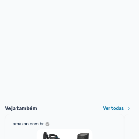
Veja também
Ver todas
amazon.com.br
sho