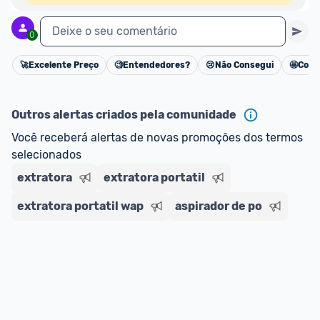
Deixe o seu comentário
0
🚀
Excelente Preço
🧐
Entendedores?
😢
Não Consegui
🤩
Cons
Cancelar
Outros alertas criados pela comunidade
Você receberá alertas de novas promoções dos termos 
selecionados
extratora
extratora portatil
extratora portatil wap
aspirador de po