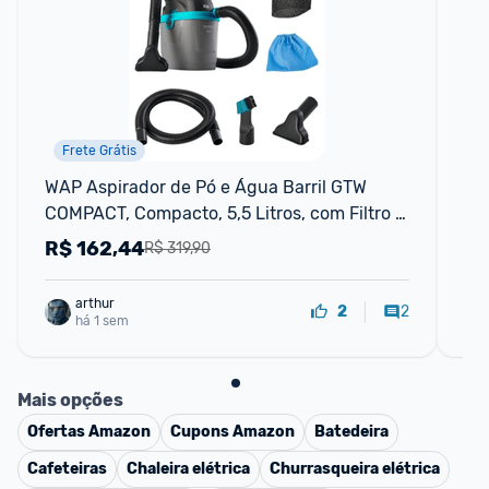
Frete Grátis
WAP Aspirador de Pó e Água Barril GTW 
As
COMPACT, Compacto, 5,5 Litros, com Filtro 
1 
Lavável, 150mbar 1400W 220V
R$
162,44
R
R$ 319,90
arthur
2
2
há 1 sem
Mais opções
Ofertas
Amazon
Cupons
Amazon
Batedeira
Cafeteiras
Chaleira elétrica
Churrasqueira elétrica