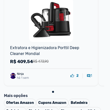
Extratora e Higienizadora Porttil Deep 
Ext
Cleaner Mondial
Cle
22
R$
409,54
R
R$ 473,90
Ninja 
1
2
há 1 sem
Mais opções
Ofertas
Amazon
Cupons
Amazon
Batedeira