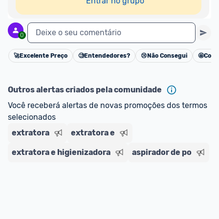
Entrar no grupo
Deixe o seu comentário
0
🚀
Excelente Preço
🧐
Entendedores?
😢
Não Consegui
🤩
Cons
Cancelar
Outros alertas criados pela comunidade
Você receberá alertas de novas promoções dos termos 
selecionados
extratora
extratora e
extratora e higienizadora
aspirador de po