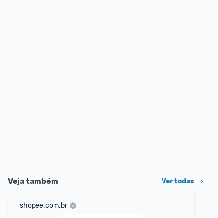
Veja também
Ver todas
shopee.com.br
mer