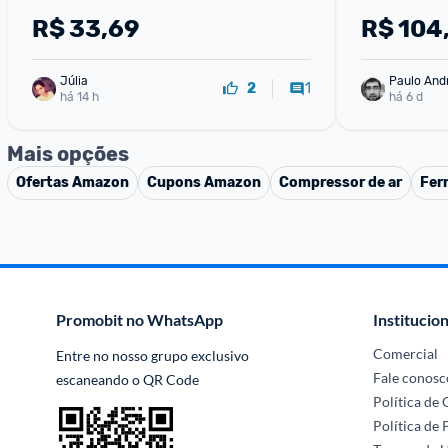
De Tomadas
R$
33,69
R$
104
Sobretensã
Júlia
Paulo And
1
2
há 14 h
há 6 d
Mais opções
Ofertas
Amazon
Cupons
Amazon
Compressor de ar
Fer
Promobit no WhatsApp
Institucion
Comercial
Entre no nosso grupo exclusivo 
Fale conosc
escaneando o QR Code
Política de
Política de 