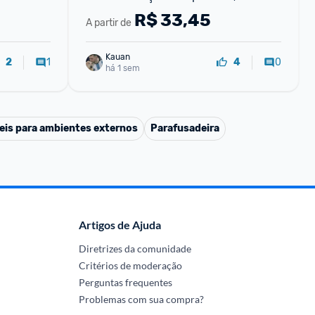
mória 72-
TAXA e com entrega rápida (até 70% 
R$
33,45
A partir de
OFF)!
Kauan
1
0
2
4
há 1 sem
eis para ambientes externos
Parafusadeira
Artigos de Ajuda
Diretrizes da comunidade
Critérios de moderação
Perguntas frequentes
Problemas com sua compra?