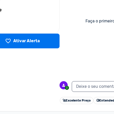
Faça o primeir
Ativar Alerta
Deixe o seu coment
0
🚀
Excelente Preço
🧐
Entended