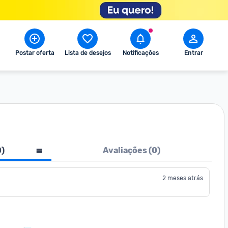
Postar oferta
Lista de desejos
Notificações
Entrar
0
)
Avaliações (
0
)
2 meses atrás