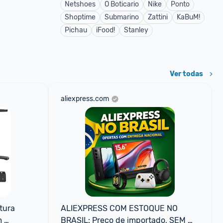
Netshoes
O Boticario
Nike
Ponto
Shoptime
Submarino
Zattini
KaBuM!
Pichau
iFood!
Stanley
Ver todas
aliexpress.com
ura 
ALIEXPRESS COM ESTOQUE NO 
 
BRASIL: Preço de importado, SEM 