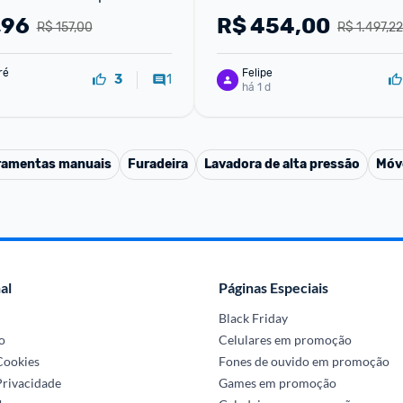
 10A Com Proteção De 
regulagem eletrônica e me
,96
R$
454,00
R$ 157,00
R$ 1.497,22
o
120cm
ré
Felipe
1
3
há 1 d
ramentas manuais
Furadeira
Lavadora de alta pressão
Móv
al
Páginas Especiais
Black Friday
o
Celulares em promoção
 Cookies
Fones de ouvido em promoção
Privacidade
Games em promoção