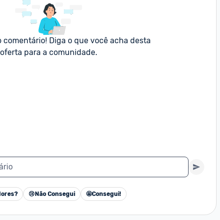
o comentário! Diga o que você acha desta 
oferta para a comunidade.
ário
ores?
😢
Não Consegui
🤩
Consegui!
Cancelar