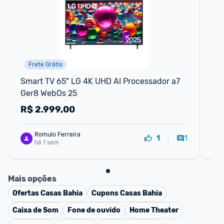
Frete Grátis
Smart TV 65" LG 4K UHD AI Processador a7 
Sm
Ger8 WebOs 25
HD
R$
2.999,00
R
Romulo Ferreira
1
1
há 1 sem
Mais opções
Ofertas
Casas Bahia
Cupons
Casas Bahia
Caixa de Som
Fone de ouvido
Home Theater