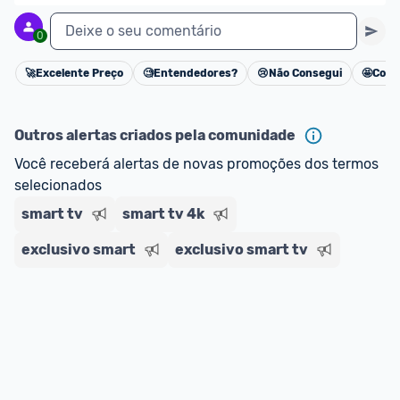
Deixe o seu comentário
0
🚀
Excelente Preço
🧐
Entendedores?
😢
Não Consegui
🤩
Cons
Cancelar
Outros alertas criados pela comunidade
Você receberá alertas de novas promoções dos termos 
selecionados
smart tv
smart tv 4k
exclusivo smart
exclusivo smart tv