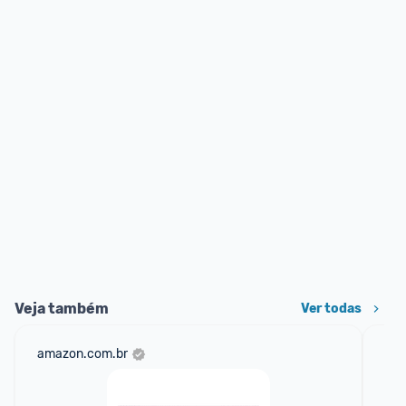
Veja também
Ver todas
amazon.com.br
mer