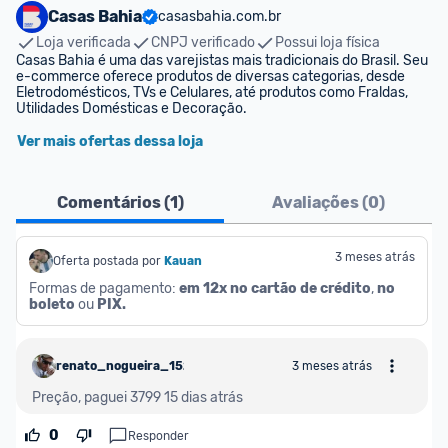
Casas Bahia
casasbahia.com.br
Loja verificada
CNPJ verificado
Possui loja física
Casas Bahia é uma das varejistas mais tradicionais do Brasil. Seu 
e-commerce oferece produtos de diversas categorias, desde 
Eletrodomésticos, TVs e Celulares, até produtos como Fraldas, 
Utilidades Domésticas e Decoração.
Ver mais ofertas dessa loja
Comentários (
1
)
Avaliações (
0
)
3 meses atrás
Oferta postada por
Kauan
Formas de pagamento: 
em 12x no cartão de crédito
, 
no 
boleto
 ou 
PIX.
renato_nogueira_1526329
3 meses atrás
Preção, paguei 3799 15 dias atrás
0
Responder