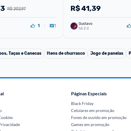
 | Borossilicato, 
83
R$
41,39
R$ 202,97
silicone, BPA Free, 
s, empilháveis,
Gustavo
1
1
há 2 d
os, Taças e Canecas
Itens de churrasco
Jogo de panelas
P
al
Páginas Especiais
Black Friday
o
Celulares em promoção
 Cookies
Fones de ouvido em promoção
Privacidade
Games em promoção