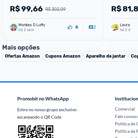
Tampa Bambu
R$
99,66
R$
81,
R$ 302,09
vedação em 
mantimento
Monkey D Luffy
Laura
2
4
há 2 sem
há 2 d
Mais opções
Ofertas
Amazon
Cupons
Amazon
Aparelho de jantar
Cop
Promobit no WhatsApp
Institucion
Comercial
Entre no nosso grupo exclusivo 
Fale conosc
escaneando o QR Code
Política de
Política de 