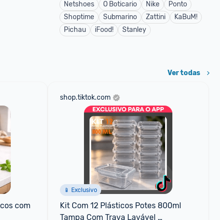
Netshoes
O Boticario
Nike
Ponto
Shoptime
Submarino
Zattini
KaBuM!
Pichau
iFood!
Stanley
Ver todas
shop.tiktok.com
📱 Exclusivo
icos com 
Kit Com 12 Plásticos Potes 800ml 
Tampa Com Trava Lavável 