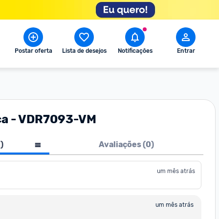
Postar oferta
Lista de desejos
Notificações
Entrar
ica - VDR7093-VM
1
)
Avaliações (
0
)
um mês atrás
um mês atrás