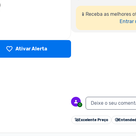
📱Receba as melhores o
Entrar
Ativar Alerta
Deixe o seu coment
0
🚀
Excelente Preço
🧐
Entended