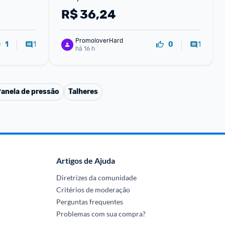
Microondas Freezer Marmita Fitness 
R$
36,24
Durável BPAFree
PromoloverHard
1
1
1
0
há 16 h
anela de pressão
Talheres
Artigos de Ajuda
Diretrizes da comunidade
Critérios de moderação
Perguntas frequentes
Problemas com sua compra?