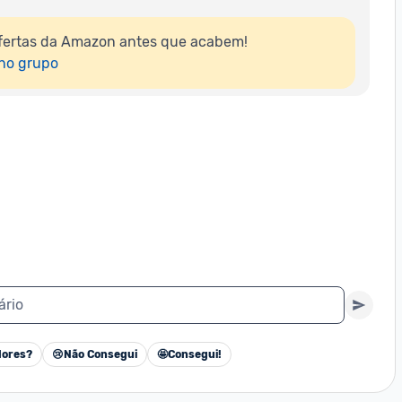
fertas da Amazon antes que acabem!

 no grupo
ário
ores?
😢
Não Consegui
🤩
Consegui!
Cancelar