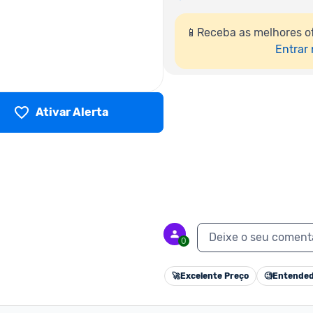
📱Receba as melhores o
Entrar
Ativar Alerta
Deixe o seu coment
0
🚀
Excelente Preço
🧐
Entended