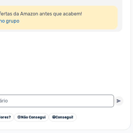
fertas da Amazon antes que acabem!

 no grupo
ário
ores?
😢
Não Consegui
🤩
Consegui!
Cancelar