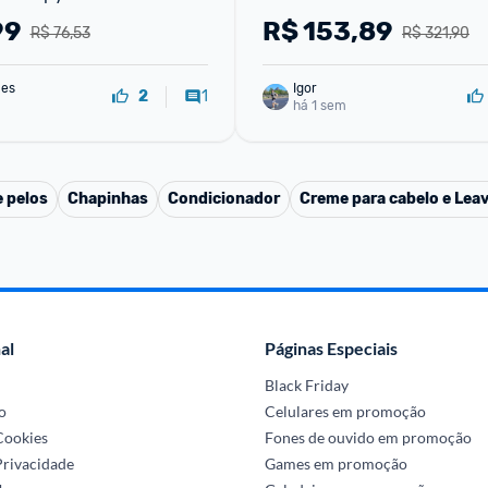
99
R$
153,89
R$ 76,53
R$ 321,90
mes
Igor
1
2
há 1 sem
 pelos
Chapinhas
Condicionador
Creme para cabelo e Leav
al
Páginas Especiais
Black Friday
o
Celulares em promoção
 Cookies
Fones de ouvido em promoção
Privacidade
Games em promoção