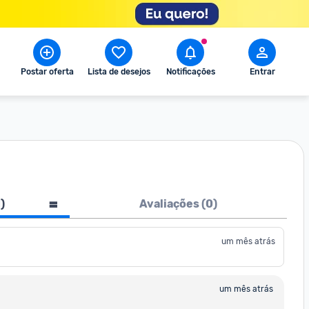
Postar oferta
Lista de desejos
Notificações
Entrar
1
)
Avaliações (
0
)
um mês atrás
um mês atrás