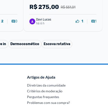
R$
275,00
R$ 551,01
Davi Lucas
0
1
2
1
há 6 h
e in
Dermocosmético
Escova rotativa
Artigos de Ajuda
Diretrizes da comunidade
Critérios de moderação
Perguntas frequentes
Problemas com sua compra?