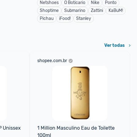
Netshoes
O Boticario
Nike
Ponto
Shoptime
Submarino
Zattini
KaBuM!
Pichau
iFood!
Stanley
Ver todas
shopee.com.br
 Unissex 
1 Million Masculino Eau de Toilette 
100ml