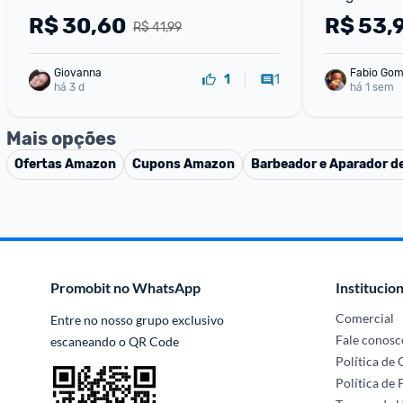
R$
30,60
R$
53,
R$ 41,99
Giovanna
Fabio Go
1
1
há 3 d
há 1 sem
Mais opções
Ofertas
Amazon
Cupons
Amazon
Barbeador e Aparador de
Promobit no WhatsApp
Institucion
Comercial
Entre no nosso grupo exclusivo 
Fale conosc
escaneando o QR Code
Política de
Política de 