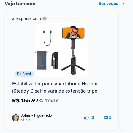
Veja também
Ver todas
aliexpress.com
am
Do Brasil
F
Estabilizador para smartphone Hohem 
Gim
iSteady Q selfie vara de extensão tripé 
Tri
ajustável com controle remoto
Cel
R$
155,97
R
R$ 493,49
iP
Johnny Figueiredo
0
2
há 4 d