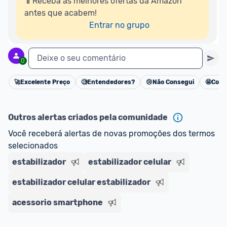
📱Receba as melhores ofertas da Amazon 
antes que acabem!

Entrar no grupo
Deixe o seu comentário
0
🚀
Excelente Preço
🧐
Entendedores?
😢
Não Consegui
🤩
Cons
Cancelar
Outros alertas criados pela comunidade
Você receberá alertas de novas promoções dos termos 
selecionados
estabilizador
estabilizador celular
estabilizador celular estabilizador
acessorio smartphone