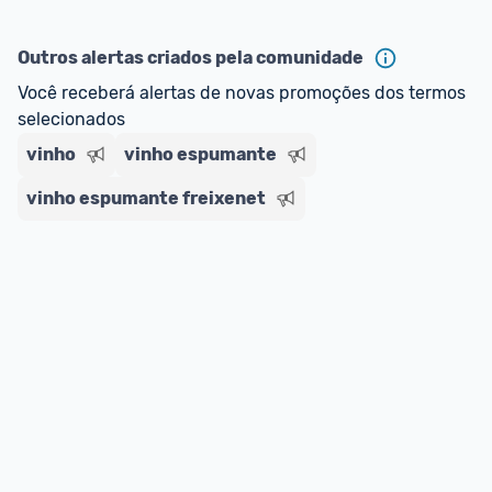
oferta do Promobit
, ou de um vendedor 
Oficial 
ou MercadoLíder Platinum.
Outros alertas criados pela comunidade
E lembre-se:
 você sempre pode contar ajuda da 
Você receberá alertas de novas promoções dos termos 
comunidade para tirar dúvidas ou acionar os 
selecionados
nossos Admins marcando 
@admin
 em um 
vinho
vinho espumante
comentário ou através do 
Fale com o Promobit.
vinho espumante freixenet