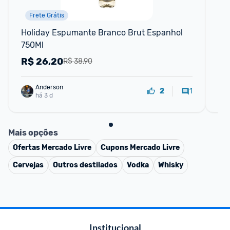
Frete Grátis
Holiday Espumante Branco Brut Espanhol 
Kit
750Ml
75
R$
26,20
R
R$ 38,90
Anderson
1
2
há 3 d
Mais opções
Ofertas
Mercado Livre
Cupons
Mercado Livre
Cervejas
Outros destilados
Vodka
Whisky
Institucional