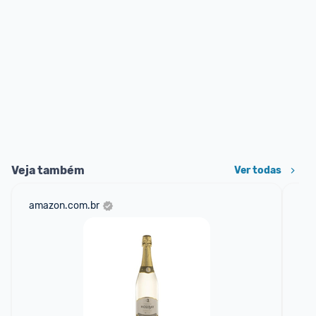
Veja também
Ver todas
amazon.com.br
sho