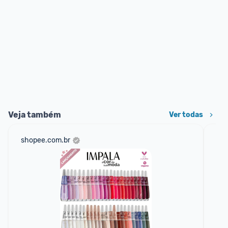
Veja também
Ver todas
shopee.com.br
mer