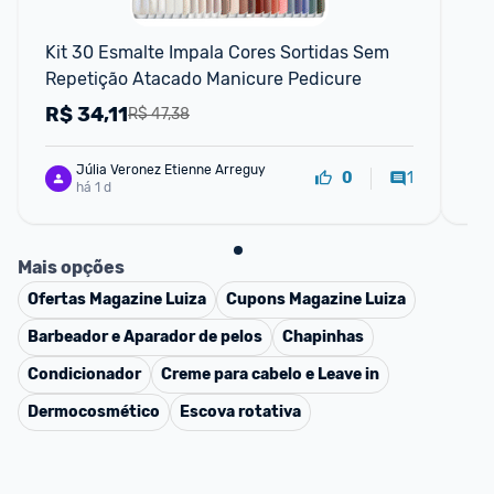
Kit 30 Esmalte Impala Cores Sortidas Sem 
Ki
Repetição Atacado Manicure Pedicure
La
R$
34,11
R
R$ 47,38
Júlia Veronez Etienne Arreguy
1
0
há 1 d
Mais opções
Ofertas
Magazine Luiza
Cupons
Magazine Luiza
Barbeador e Aparador de pelos
Chapinhas
Condicionador
Creme para cabelo e Leave in
Dermocosmético
Escova rotativa