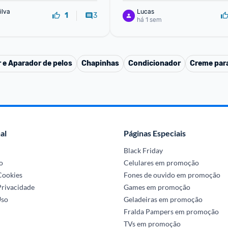
ilva
Lucas
3
1
há 1 sem
 e Aparador de pelos
Chapinhas
Condicionador
Creme para
al
Páginas Especiais
Black Friday
o
Celulares em promoção
 Cookies
Fones de ouvido em promoção
Privacidade
Games em promoção
Uso
Geladeiras em promoção
Fralda Pampers em promoção
TVs em promoção