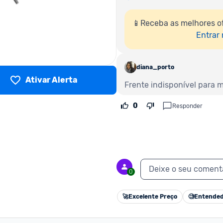
📱Receba as melhores o
Entrar
diana_porto
Ativar Alerta
Frente indisponível para 
0
Responder
Deixe o seu coment
0
🚀
Excelente Preço
🧐
Entended