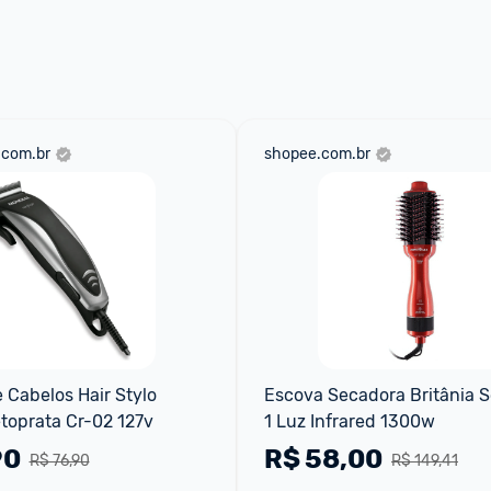
.com.br
shopee.com.br
 Cabelos Hair Stylo 
Escova Secadora Britânia So
toprata Cr-02 127v
1 Luz Infrared 1300w
90
R$
58,00
R$ 76,90
R$ 149,41