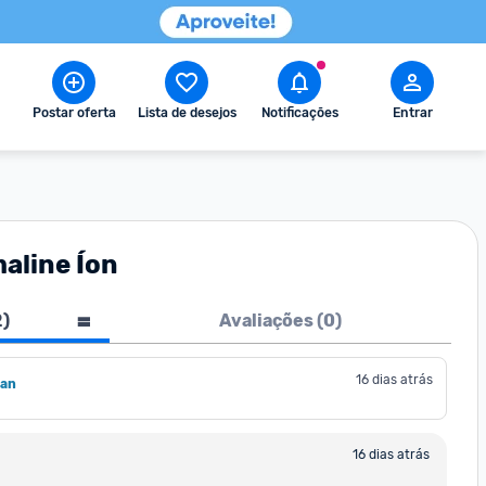
Postar oferta
Lista de desejos
Notificações
Entrar
aline Íon
2
)
Avaliações (
0
)
16 dias atrás
man
16 dias atrás