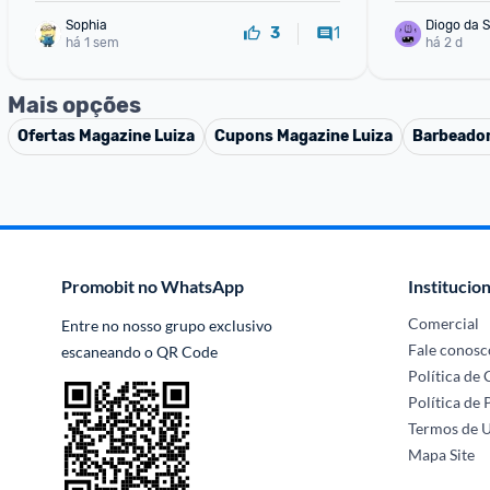
Sophia
Diogo da S
1
3
há 1 sem
há 2 d
Mais opções
Ofertas
Magazine Luiza
Cupons
Magazine Luiza
Barbeador
Promobit no WhatsApp
Institucion
Comercial
Entre no nosso grupo exclusivo 
Fale conosc
escaneando o QR Code
Política de
Política de 
Termos de 
Mapa Site