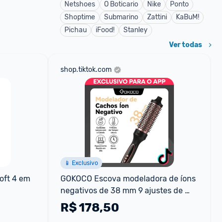
Netshoes
O Boticario
Nike
Ponto
Shoptime
Submarino
Zattini
KaBuM!
Pichau
iFood!
Stanley
Ver todas
shop.tiktok.com
📱 Exclusivo
ft 4 em 
GOKOCO Escova modeladora de íons 
negativos de 38 mm 9 ajustes de 
temperatura liso ou cacheado 
R$
178,50
secagem rápida te