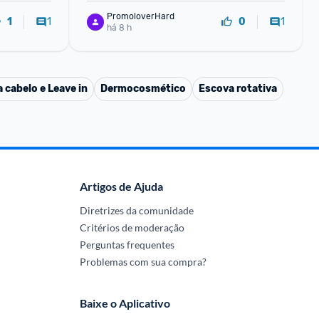
PromoloverHard
1
1
1
0
há 8 h
 cabelo e Leave in
Dermocosmético
Escova rotativa
Artigos de Ajuda
Diretrizes da comunidade
Critérios de moderação
Perguntas frequentes
Problemas com sua compra?
Baixe o Aplicativo