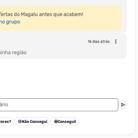
fertas do Magalu antes que acabem!

 no grupo
16 dias atrás
minha região
ário
ores?
😢
Não Consegui
🤩
Consegui!
Cancelar