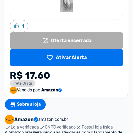
1
Oferta encerrada
Ativar Alerta
R$ 17,60
Frete Grátis
Vendido por:
Amazon
Sobre a loja
Amazon
amazon.com.br
Loja verificada
CNPJ verificado
Possui loja física
A Amazon brasileira iniciou as atividades com o lançamento de 