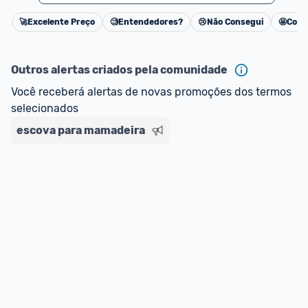
🚀
Excelente Preço
🧐
Entendedores?
😢
Não Consegui
🤩
Cons
Cancelar
Outros alertas criados pela comunidade
Você receberá alertas de novas promoções dos termos 
selecionados
escova para mamadeira