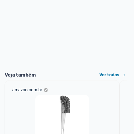
Veja também
Ver todas
amazon.com.br
sho