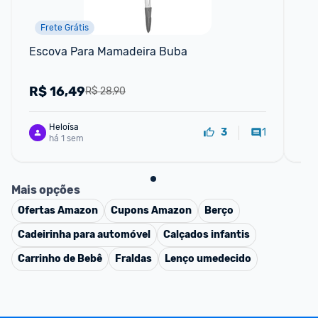
Frete Grátis
Escova Para Mamadeira Buba
Kit
Po
R$
16,49
R
R$ 28,90
Heloísa
1
3
há 1 sem
Mais opções
Ofertas
Amazon
Cupons
Amazon
Berço
Cadeirinha para automóvel
Calçados infantis
Carrinho de Bebê
Fraldas
Lenço umedecido