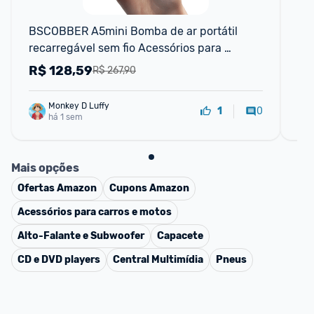
F
BSCOBBER A5mini Bomba de ar portátil 
La
recarregável sem fio Acessórios para 
Vo
bicicleta Inflador de pneus 100PSI de alta
R$
128,59
R
R$ 267,90
Monkey D Luffy
0
1
há 1 sem
Mais opções
Ofertas
Amazon
Cupons
Amazon
Acessórios para carros e motos
Alto-Falante e Subwoofer
Capacete
CD e DVD players
Central Multimídia
Pneus