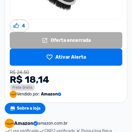
4
Oferta encerrada
Ativar Alerta
R$ 24,50
R$ 18,14
Frete Grátis
Vendido por:
Amazon
Sobre a loja
Amazon
amazon.com.br
Loja verificada
CNPJ verificado
Possui loja física