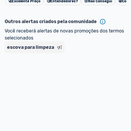
🚀
Excelente Preço
🧐
Entendedores?
😢
Não Consegui
🤩
Cons
Cancelar
Outros alertas criados pela comunidade
Você receberá alertas de novas promoções dos termos 
selecionados
escova para limpeza