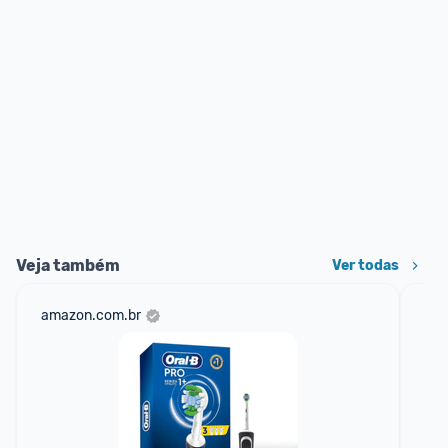
Veja também
Ver todas
amazon.com.br
mag