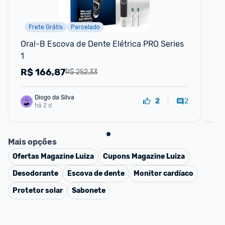
Frete Grátis
Parcelado
Oral-B Escova de Dente Elétrica PRO Series 
Esc
1
Sa
R$
166,87
R
R$ 252,33
Diogo da Silva
2
2
há 2 d
Mais opções
Ofertas
Magazine Luiza
Cupons
Magazine Luiza
Desodorante
Escova de dente
Monitor cardíaco
Protetor solar
Sabonete