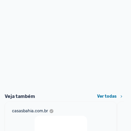
Veja também
Ver todas
casasbahia.com.br
am