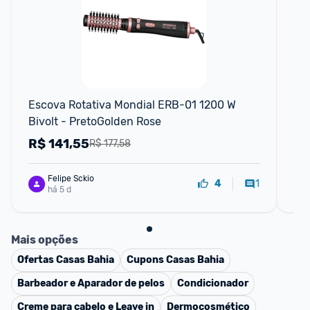
F
Escova Rotativa Mondial ERB-01 1200 W 
Ora
Bivolt - PretoGolden Rose
+ 4
R$
141,55
R
R$ 177,58
Felipe Sckio
1
4
há 5 d
Mais opções
Ofertas
Casas Bahia
Cupons
Casas Bahia
Barbeador e Aparador de pelos
Condicionador
Creme para cabelo e Leave in
Dermocosmético