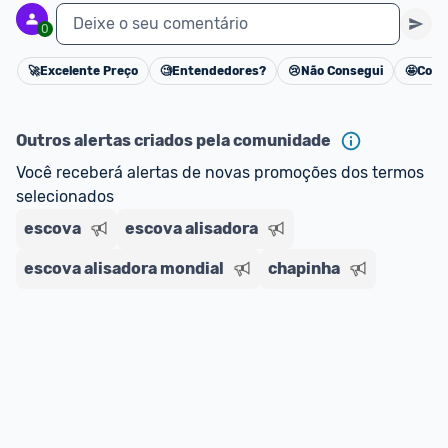
Deixe o seu comentário
0
🚀
Excelente Preço
🧐
Entendedores?
😢
Não Consegui
🤩
Cons
Cancelar
Outros alertas criados pela comunidade
Você receberá alertas de novas promoções dos termos 
selecionados
escova
escova alisadora
escova alisadora mondial
chapinha