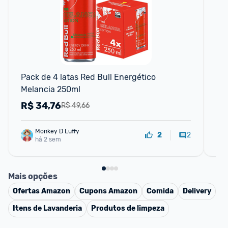
F
Pack de 4 latas Red Bull Energético 
Pac
Melancia 250ml
Se
R$
34,76
R
R$ 49,66
Monkey D Luffy
2
2
há 2 sem
Mais opções
Ofertas
Amazon
Cupons
Amazon
Comida
Delivery
Itens de Lavanderia
Produtos de limpeza