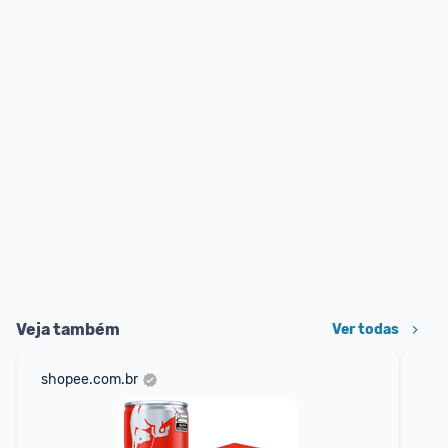
Veja também
Ver todas
shopee.com.br
am