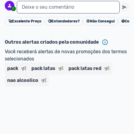
Deixe o seu comentário
0
🚀
Excelente Preço
🧐
Entendedores?
😢
Não Consegui
🤩
Cons
Cancelar
Outros alertas criados pela comunidade
Você receberá alertas de novas promoções dos termos 
selecionados
pack
pack latas
pack latas red
nao alcoolico