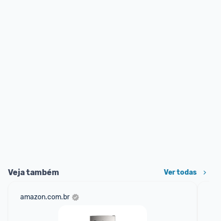
Veja também
Ver todas
amazon.com.br
sho