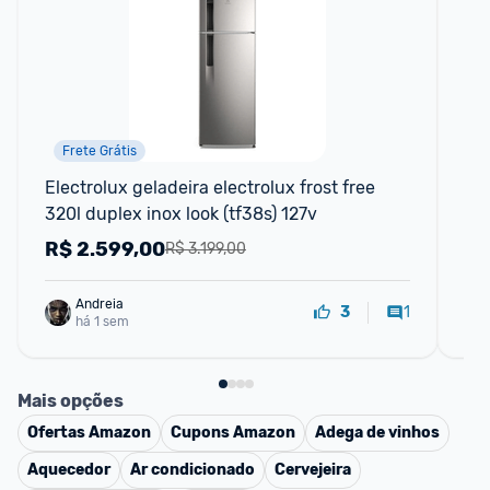
Frete Grátis
Electrolux geladeira electrolux frost free 
Gel
320l duplex inox look (tf38s) 127v
Br
R$
2.599,00
R
R$ 3.199,00
Andreia
1
3
há 1 sem
Mais opções
Ofertas
Amazon
Cupons
Amazon
Adega de vinhos
Aquecedor
Ar condicionado
Cervejeira