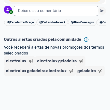
Deixe o seu comentário
0
🚀
Excelente Preço
🧐
Entendedores?
😢
Não Consegui
🤩
Cons
Cancelar
Outros alertas criados pela comunidade
Você receberá alertas de novas promoções dos termos 
selecionados
electrolux
electrolux geladeira
electrolux geladeira electrolux
geladeira