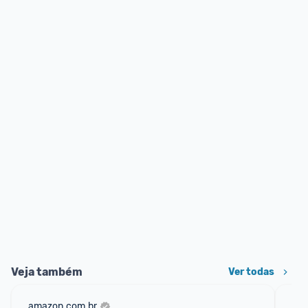
Veja também
Ver todas
amazon.com.br
sho