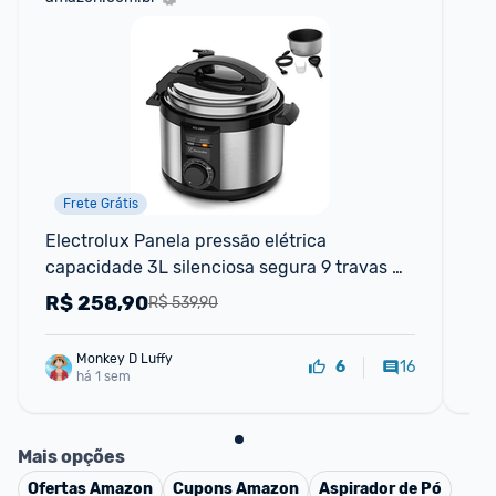
Frete Grátis
Electrolux Panela pressão elétrica 
Pur
capacidade 3L silenciosa segura 9 travas 
Exp
segurança timer feijão manter aquecido a
R$
258,90
R
R$ 539,90
Monkey D Luffy
16
6
há 1 sem
Mais opções
Ofertas
Amazon
Cupons
Amazon
Aspirador de Pó