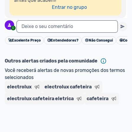
antes que acabem!

Entrar no grupo
Deixe o seu comentário
0
🚀
Excelente Preço
🧐
Entendedores?
😢
Não Consegui
🤩
Cons
Cancelar
Outros alertas criados pela comunidade
Você receberá alertas de novas promoções dos termos 
selecionados
electrolux
electrolux cafeteira
electrolux cafeteira eletrica
cafeteira