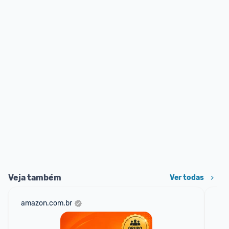
Veja também
Ver todas
amazon.com.br
sho