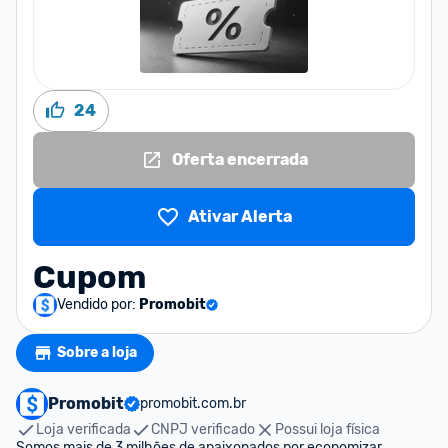
24
Oferta encerrada
Ativar Alerta
Cupom
Vendido por:
Promobit
Sobre a loja
Promobit
promobit.com.br
Loja verificada
CNPJ verificado
Possui loja física
Somos mais de 3 milhões de apaixonados por economizar. 