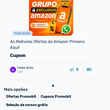
Frete Grátis
As Melhores Ofertas da Amazon Primeiro 
Se
Aqui!
Cupom
C
Felipe Sckio
1
0
1 jun
Mais opções
Ofertas
Promobit
Cupons
Promobit
Seleção de cursos grátis