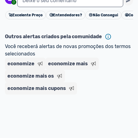
Deixe o seu comentário
0
🚀
Excelente Preço
🧐
Entendedores?
😢
Não Consegui
🤩
Cons
Cancelar
Outros alertas criados pela comunidade
Você receberá alertas de novas promoções dos termos 
selecionados
economize
economize mais
economize mais os
economize mais cupons