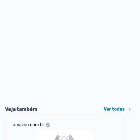
Veja também
Ver todas
amazon.com.br
sho