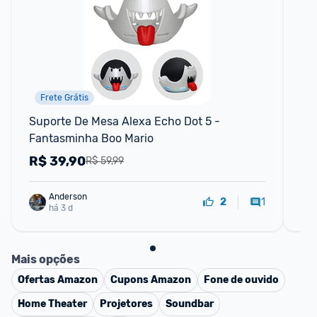
Frete Grátis
📱
Suporte De Mesa Alexa Echo Dot 5 - 
Ca
Fantasminha Boo Mario
Pr
TW
R$
39,90
R
R$ 59,99
Anderson
1
2
há 3 d
Mais opções
Ofertas
Amazon
Cupons
Amazon
Fone de ouvido
Home Theater
Projetores
Soundbar