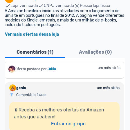
Loja verificada
CNPJ verificado
Possui loja física
A Amazon brasileira iniciou as atividades com o lançamento de 
um site em português no final de 2012. A página vende diferentes 
modelos do Kindle, em reais, e mais de um milhão de e-books, 
incluindo títulos em português.
Ver mais ofertas dessa loja
Comentários (
1
)
Avaliações (
0
)
um mês atrás
Oferta postada por
Júlia
genio
um mês atrás
Comentário fixado
📱Receba as melhores ofertas da Amazon 
antes que acabem!

Entrar no grupo