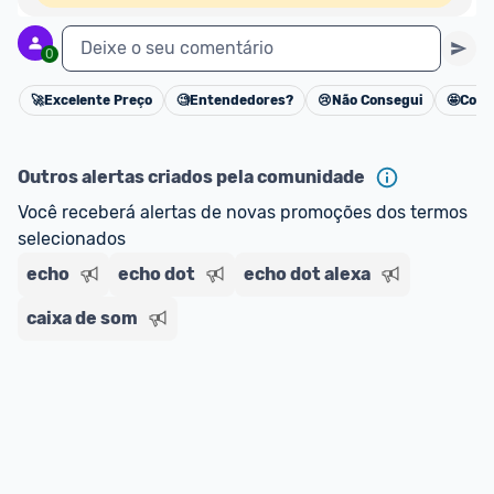
Deixe o seu comentário
0
🚀
Excelente Preço
🧐
Entendedores?
😢
Não Consegui
🤩
Cons
Cancelar
Outros alertas criados pela comunidade
Você receberá alertas de novas promoções dos termos 
selecionados
echo
echo dot
echo dot alexa
caixa de som