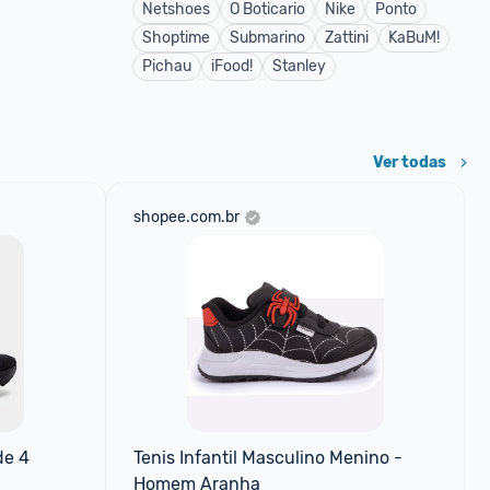
Netshoes
O Boticario
Nike
Ponto
Shoptime
Submarino
Zattini
KaBuM!
Pichau
iFood!
Stanley
Ver todas
shopee.com.br
e 4 
Tenis Infantil Masculino Menino - 
Homem Aranha