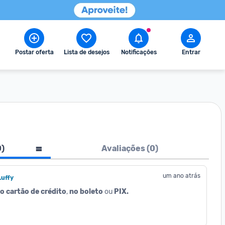
Postar oferta
Lista de desejos
Notificações
Entrar
0
)
Avaliações (
0
)
um ano atrás
Luffy
o cartão de crédito
, 
no boleto
 ou 
PIX.