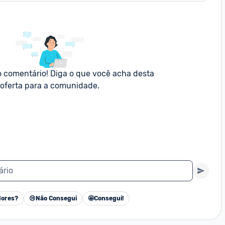
o comentário! Diga o que você acha desta 
oferta para a comunidade.
ário
ores?
😢
Não Consegui
🤩
Consegui!
Cancelar