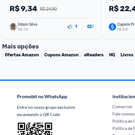
R$
9,34
R$
22,
R$ 24,90
Edson Silva
Cupons Pr
1
1
há 1 d
há 3 d
Mais opções
Ofertas
Amazon
Cupons
Amazon
eReaders
HQ
Livros
Promobit no WhatsApp
Institucion
Comercial
Entre no nosso grupo exclusivo 
Fale conosc
escaneando o QR Code
Política de
Política de 