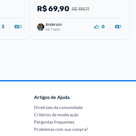
R$
69,90
R$ 199,71
Anderson
0
1
3
0
há 1 sem
Artigos de Ajuda
Diretrizes da comunidade
Critérios de moderação
Perguntas frequentes
Problemas com sua compra?