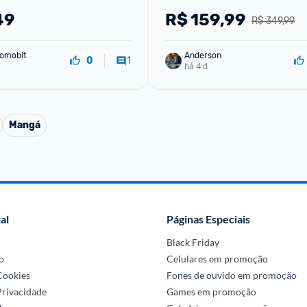
49
R$
159,99
R$ 349,99
omobit
Anderson
1
0
há 4 d
Mangá
al
Páginas Especiais
Black Friday
o
Celulares em promoção
 Cookies
Fones de ouvido em promoção
Privacidade
Games em promoção