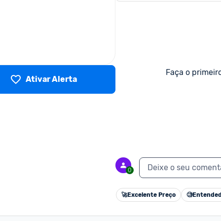
Faça o primeir
Ativar Alerta
Deixe o seu coment
0
🚀
Excelente Preço
🧐
Entended