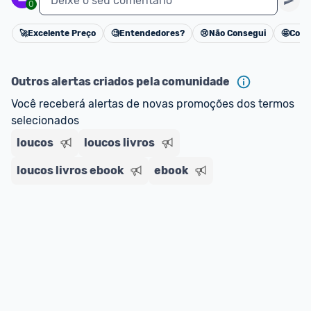
Deixe o seu comentário
0
🚀
Excelente Preço
🧐
Entendedores?
😢
Não Consegui
🤩
Cons
Cancelar
Outros alertas criados pela comunidade
Você receberá alertas de novas promoções dos termos 
selecionados
loucos
loucos livros
loucos livros ebook
ebook