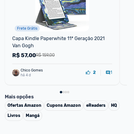
Frete Grátis
F
Capa Kindle Paperwhite 11ª Geração 2021 
Kin
Van Gogh
e c
pág
R$
57,00
R
R$ 159,00
Chico Gomes
1
2
há 4 d
Mais opções
Ofertas
Amazon
Cupons
Amazon
eReaders
HQ
Livros
Mangá