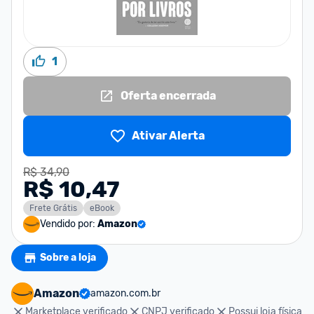
1
Oferta encerrada
Ativar Alerta
R$ 34,90
R$ 10,47
Frete Grátis
eBook
Vendido por:
Amazon
Sobre a loja
Amazon
amazon.com.br
Marketplace verificado
CNPJ verificado
Possui loja física