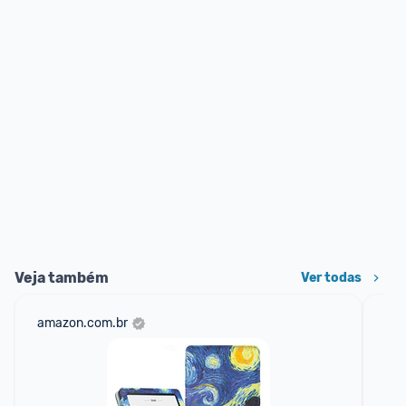
Veja também
Ver todas
amazon.com.br
am