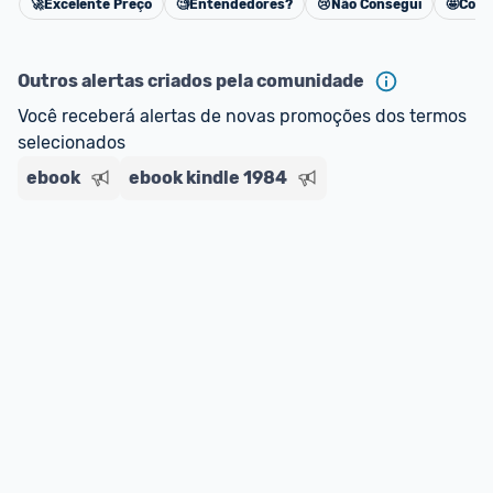
🚀
Excelente Preço
🧐
Entendedores?
😢
Não Consegui
🤩
Cons
Cancelar
Outros alertas criados pela comunidade
Você receberá alertas de novas promoções dos termos 
selecionados
ebook
ebook kindle 1984