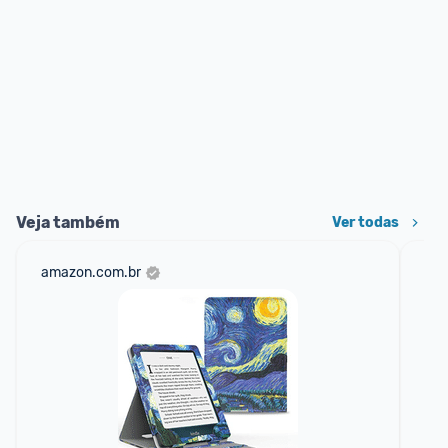
Veja também
Ver todas
amazon.com.br
mag