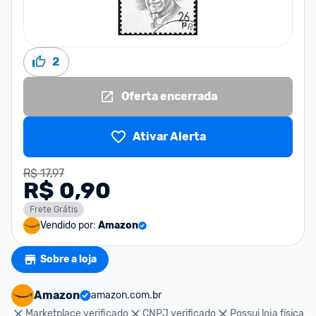
2
Oferta encerrada
Ativar Alerta
R$ 17,97
R$ 0,90
Frete Grátis
Vendido por:
Amazon
Sobre a loja
Amazon
amazon.com.br
Marketplace verificado
CNPJ verificado
Possui loja física