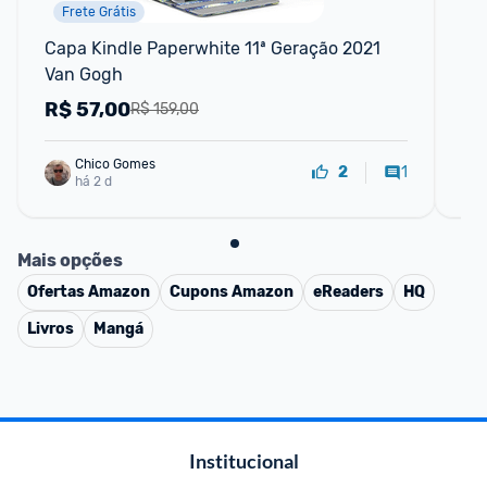
Frete Grátis
Capa Kindle Paperwhite 11ª Geração 2021 
Kin
Van Gogh
7" 
R$
57,00
R
R$ 159,00
Chico Gomes
1
2
há 2 d
Mais opções
Ofertas
Amazon
Cupons
Amazon
eReaders
HQ
Livros
Mangá
Institucional