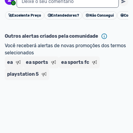
Deixe o seu comentário
0
🚀
Excelente Preço
🧐
Entendedores?
😢
Não Consegui
🤩
Cons
Cancelar
Outros alertas criados pela comunidade
Você receberá alertas de novas promoções dos termos 
selecionados
ea
ea sports
ea sports fc
playstation 5