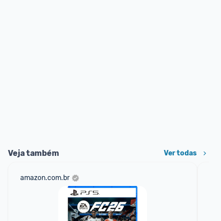
Veja também
Ver todas
amazon.com.br
ali