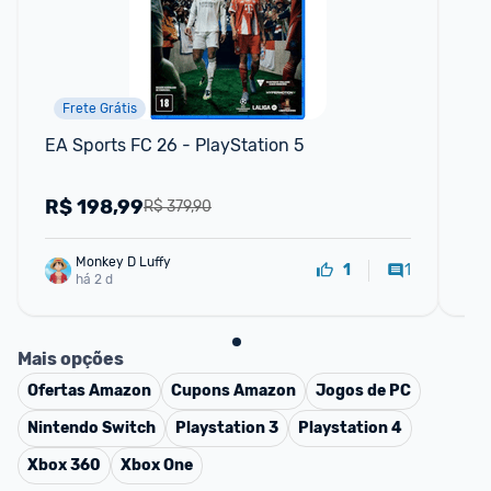
Frete Grátis
EA Sports FC 26 - PlayStation 5
Rep
o 
R$
198,99
R
R$ 379,90
Monkey D Luffy
1
1
há 2 d
Mais opções
Ofertas
Amazon
Cupons
Amazon
Jogos de PC
Nintendo Switch
Playstation 3
Playstation 4
Xbox 360
Xbox One