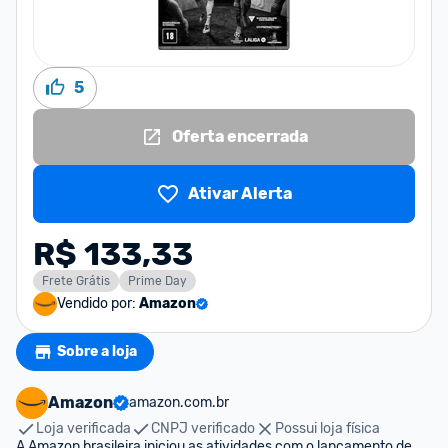
5
Oferta encerrada
Ativar Alerta
R$ 133,33
Frete Grátis
Prime Day
Vendido por:
Amazon
Sobre a loja
Amazon
amazon.com.br
Loja verificada
CNPJ verificado
Possui loja física
A Amazon brasileira iniciou as atividades com o lançamento de 