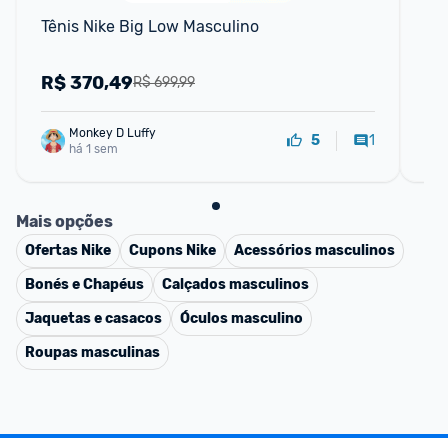
Tênis Nike Big Low Masculino
Tên
Inf
R$
370,49
R
R$ 699,99
Monkey D Luffy
1
5
há 1 sem
Mais opções
Ofertas
Nike
Cupons
Nike
Acessórios masculinos
Bonés e Chapéus
Calçados masculinos
Jaquetas e casacos
Óculos masculino
Roupas masculinas