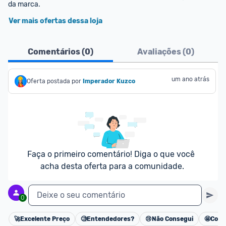
da marca.
Ver mais ofertas dessa loja
Comentários (
0
)
Avaliações (
0
)
um ano atrás
Oferta postada por
Imperador Kuzco
Faça o primeiro comentário! Diga o que você 
acha desta oferta para a comunidade.
Deixe o seu comentário
0
🚀
Excelente Preço
🧐
Entendedores?
😢
Não Consegui
🤩
Cons
Cancelar