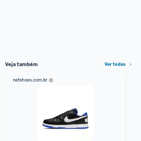
Veja também
Ver todas
netshoes.com.br
mer