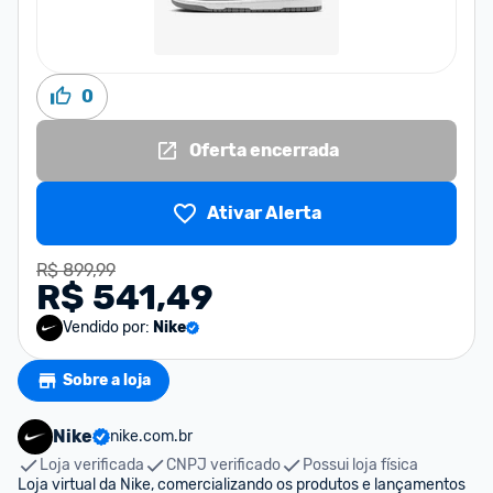
0
Oferta encerrada
Ativar Alerta
R$ 899,99
R$ 541,49
Vendido por:
Nike
Sobre a loja
Nike
nike.com.br
Loja verificada
CNPJ verificado
Possui loja física
Loja virtual da Nike, comercializando os produtos e lançamentos 