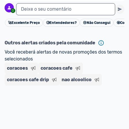
Deixe o seu comentário
0
🚀
Excelente Preço
🧐
Entendedores?
😢
Não Consegui
🤩
Cons
Cancelar
Outros alertas criados pela comunidade
Você receberá alertas de novas promoções dos termos 
selecionados
coracoes
coracoes cafe
coracoes cafe drip
nao alcoolico