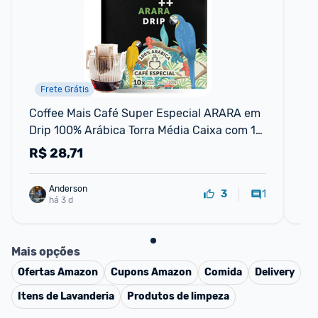
Frete Grátis
P
Coffee Mais Café Super Especial ARARA em 
Co
Drip 100% Arábica Torra Média Caixa com 10 
Co
Unidades
R$
28,71
R
Anderson
1
3
há 3 d
Mais opções
Ofertas
Amazon
Cupons
Amazon
Comida
Delivery
Itens de Lavanderia
Produtos de limpeza