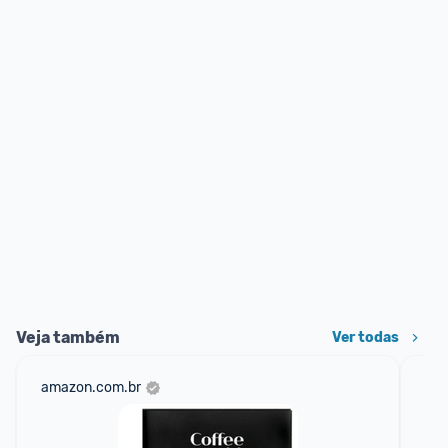
Veja também
Ver todas
amazon.com.br
cas