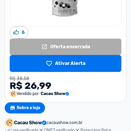
6
Oferta encerrada
Ativar Alerta
R$ 38,58
R$ 26,99
Vendido por:
Cacau Show
Sobre a loja
Cacau Show
cacaushow.com.br
Loja verificada
CNPJ verificado
Possui loja física