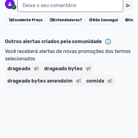
Deixe o seu comentário
0
🚀
Excelente Preço
🧐
Entendedores?
😢
Não Consegui
🤩
Cons
Cancelar
Outros alertas criados pela comunidade
Você receberá alertas de novas promoções dos termos 
selecionados
drageado
drageado bytes
drageado bytes amendoim
comida