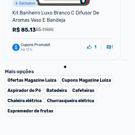
📱 Exclusivo
Kit Banheiro Luxo Branco C Difusor De 
Es
Aromas Vaso E Bandeja
De
R$
85,13
R
R$ 119,90
Cupons Promobit
1
1
há 17 h
Mais opções
Ofertas
Magazine Luiza
Cupons
Magazine Luiza
Aspirador de Pó
Batedeira
Cafeteiras
Chaleira elétrica
Churrasqueira elétrica
Espremedor de frutas