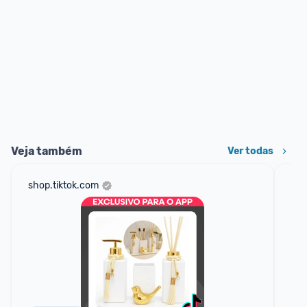
Veja também
Ver todas
shop.tiktok.com
mer