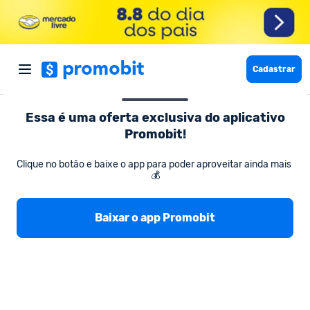
Cadastrar
Essa é uma oferta exclusiva do aplicativo
Promobit!
Supermercado e Delivery
DETERGENTE YPÊ PACOTE C 6 UNI
Clique no botão e baixe o app para poder aproveitar ainda mais 
💰
DETERGENTE YPÊ PACOTE C 6 UNIDADES
500ml LAVA-LOUÇAS LIQUIDO
Baixar o app Promobit