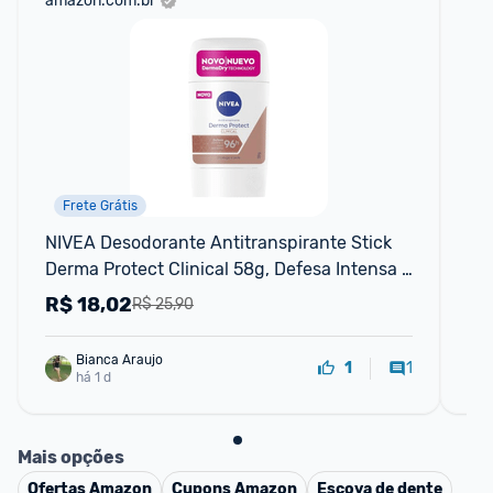
amazon.com.br
sho
Frete Grátis
NIVEA Desodorante Antitranspirante Stick 
Ki
Derma Protect Clinical 58g, Defesa Intensa 
Ant
96h, Controle de Suor Extremo, Toque 
15
R$
18,02
R
R$ 25,90
Suave, Protege a Pele
Bianca Araujo
1
1
há 1 d
Mais opções
Ofertas
Amazon
Cupons
Amazon
Escova de dente