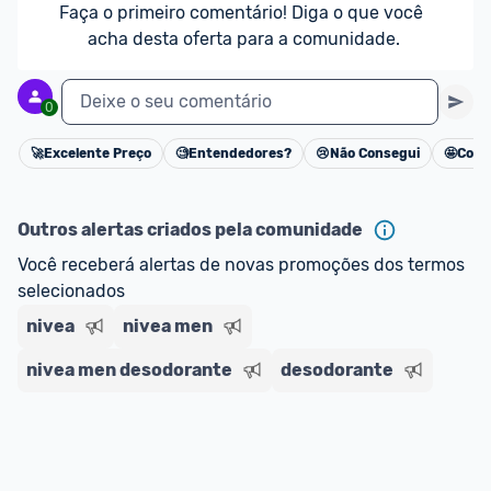
Faça o primeiro comentário! Diga o que você 
acha desta oferta para a comunidade.
Deixe o seu comentário
0
🚀
Excelente Preço
🧐
Entendedores?
😢
Não Consegui
🤩
Cons
Cancelar
Outros alertas criados pela comunidade
Você receberá alertas de novas promoções dos termos 
selecionados
nivea
nivea men
nivea men desodorante
desodorante