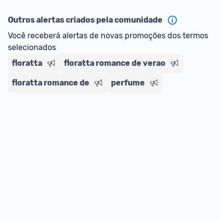
oferta do Promobit
, ou de um vendedor 
Oficial 
ou MercadoLíder Platinum.
Outros alertas criados pela comunidade
Você receberá alertas de novas promoções dos termos 
E lembre-se:
 você sempre pode contar ajuda da 
selecionados
comunidade para tirar dúvidas ou acionar os 
nossos Admins marcando 
@admin
 em um 
floratta
floratta romance de verao
comentário ou através do 
Fale com o Promobit.
floratta romance de
perfume