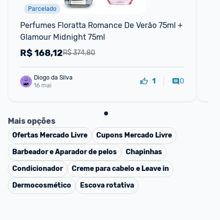
Parcelado
F
Perfumes Floratta Romance De Verão 75ml + 
O.
Glamour Midnight 75ml
R$
168,12
R
R$ 374,80
Diogo da Silva
0
1
16 mai
Mais opções
Ofertas
Mercado Livre
Cupons
Mercado Livre
Barbeador e Aparador de pelos
Chapinhas
Condicionador
Creme para cabelo e Leave in
Dermocosmético
Escova rotativa