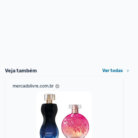
Veja também
Ver todas
mercadolivre.com.br
am