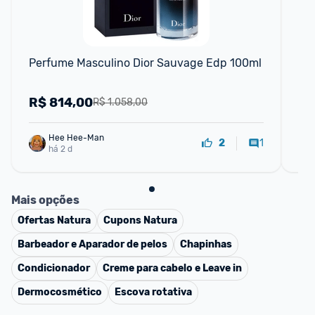
P
Perfume Masculino Dior Sauvage Edp 100ml
Pe
10
R$
814,00
R
R$ 1.058,00
Hee Hee-Man
1
2
há 2 d
Mais opções
Ofertas
Natura
Cupons
Natura
Barbeador e Aparador de pelos
Chapinhas
Condicionador
Creme para cabelo e Leave in
Dermocosmético
Escova rotativa