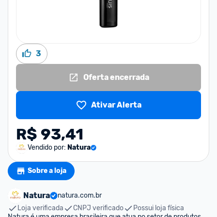
3
Oferta encerrada
Ativar Alerta
R$ 93,41
Vendido por:
Natura
Sobre a loja
Natura
natura.com.br
Loja verificada
CNPJ verificado
Possui loja física
Natura é uma empresa brasileira que atua no setor de produtos 