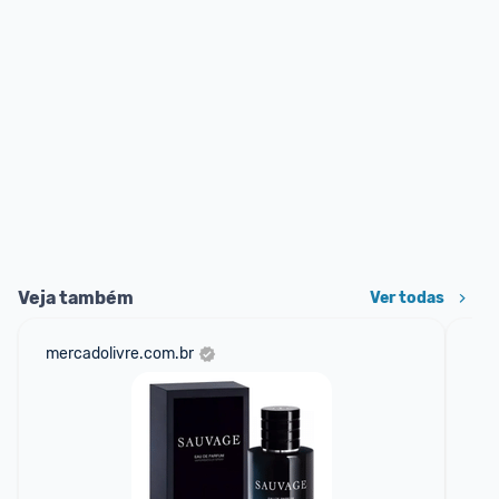
Veja também
Ver todas
mercadolivre.com.br
mer