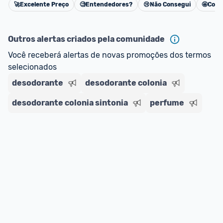
🚀
Excelente Preço
🧐
Entendedores?
😢
Não Consegui
🤩
Cons
Cancelar
Outros alertas criados pela comunidade
Você receberá alertas de novas promoções dos termos 
selecionados
desodorante
desodorante colonia
desodorante colonia sintonia
perfume