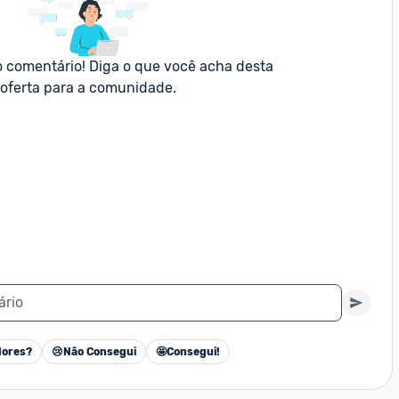
o comentário! Diga o que você acha desta 
oferta para a comunidade.
ário
ores?
😢
Não Consegui
🤩
Consegui!
Cancelar