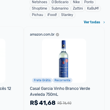
Netshoes
O Boticario
Nike
Ponto
Shoptime
Submarino
Zattini
KaBuM!
Pichau
iFood!
Stanley
Ver todas
amazon.com.br
Frete Grátis
Recorrente
ês 12 
Casal Garcia Vinho Branco Verde 
Aveleda 750mL
R$
41,68
R$ 76,40