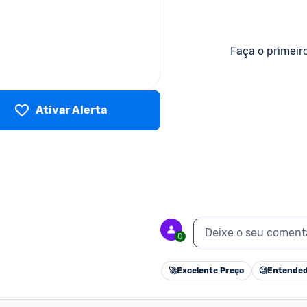
Faça o primeir
Ativar Alerta
Deixe o seu coment
0
🚀
Excelente Preço
🧐
Entended