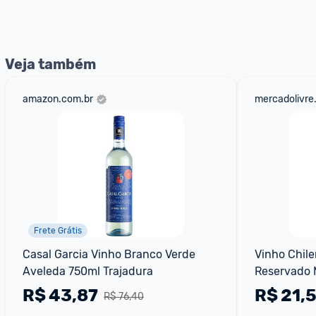
nossos Admins marcando 
@admin
 em um comentário ou
Veja também
amazon.com.br
mercadolivre
Frete Grátis
Casal Garcia Vinho Branco Verde 
Vinho Chile
Aveleda 750ml Trajadura
Reservado 
R$
43,87
R$
21,
R$ 76,40