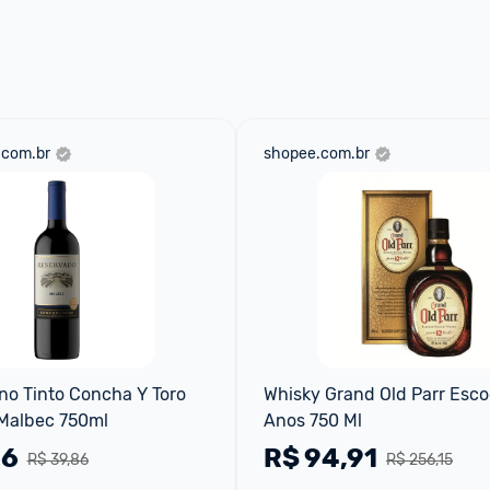
 através do 
Fale com o Promobit.
.com.br
shopee.com.br
no Tinto Concha Y Toro 
Whisky Grand Old Parr Escoc
Malbec 750ml
Anos 750 Ml
56
R$
94,91
R$ 39,86
R$ 256,15