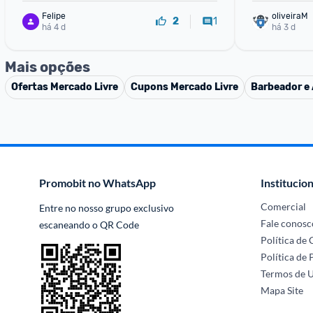
Felipe
oliveiraM
1
2
há 4 d
há 3 d
Mais opções
Ofertas
Mercado Livre
Cupons
Mercado Livre
Barbeador e 
Promobit no WhatsApp
Institucion
Comercial
Entre no nosso grupo exclusivo 
Fale conosc
escaneando o QR Code
Política de
Política de 
Termos de 
Mapa Site