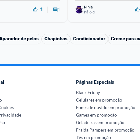
Ninja 
1
1
há 6 d
Aparador de pelos
Chapinhas
Condicionador
Creme para ca
al
Páginas Especiais
Black Friday
o
Celulares em promoção
 Cookies
Fones de ouvido em promoção
Privacidade
Games em promoção
Uso
Geladeiras em promoção
Fralda Pampers em promoção
TVs em promoção