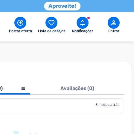
Postar oferta
Lista de desejos
Notificações
Entrar
0
)
Avaliações (
0
)
3 meses atrás