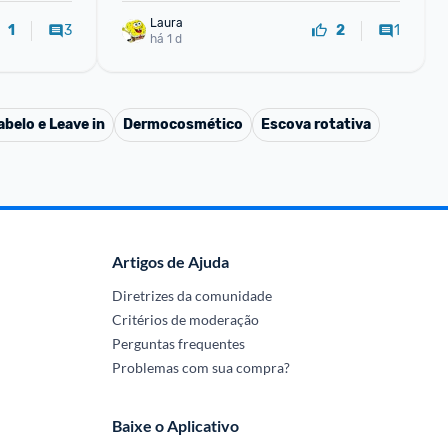
Laura
3
1
1
2
há 1 d
belo e Leave in
Dermocosmético
Escova rotativa
Artigos de Ajuda
Diretrizes da comunidade
Critérios de moderação
Perguntas frequentes
Problemas com sua compra?
Baixe o Aplicativo