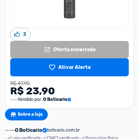
3
Oferta encerrada
Ativar Alerta
R$ 47,90
R$ 23,90
Vendido por:
O Boticario
Sobre a loja
O Boticario
boticario.com.br
Loja verificada
CNPJ verificado
Possui loja física