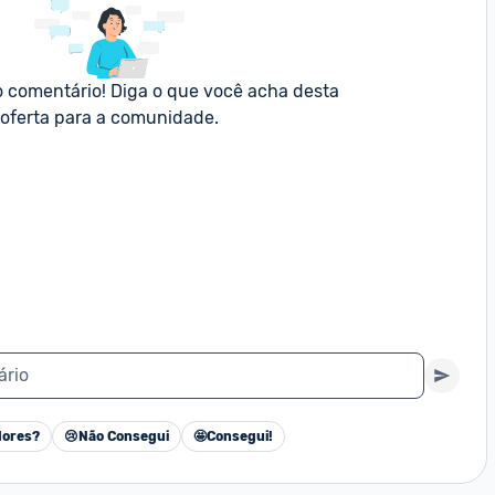
o comentário! Diga o que você acha desta 
oferta para a comunidade.
ário
ores?
😢
Não Consegui
🤩
Consegui!
Cancelar