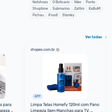
Netshoes
O Boticario
Nike
Ponto
Shoptime
Submarino
Zattini
KaBuM!
Pichau
iFood!
Stanley
Ver todas
shopee.com.br
APP
 para 
Limpa Telas Homefy 120ml com Pano 
mpeza 
Limpeza Sem Manchas para TV, 