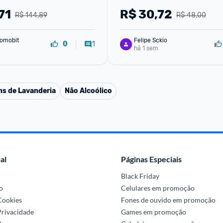
Doméstica para Banheiro c
71
R$
30,72
R$ 144,89
R$ 48,00
de Plástico Uso S
omobit
Felipe Sckio
1
0
há 1 sem
ns de Lavanderia
Não Alcoólico
al
Páginas Especiais
Black Friday
o
Celulares em promoção
 Cookies
Fones de ouvido em promoção
Privacidade
Games em promoção