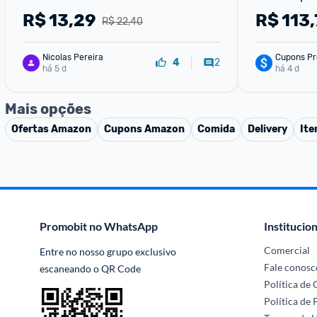
R$
13,29
R$
113,
R$ 22,40
Nicolas Pereira
Cupons Pr
2
4
há 5 d
há 4 d
Mais opções
Ofertas
Amazon
Cupons
Amazon
Comida
Delivery
Ite
Promobit no WhatsApp
Institucion
Comercial
Entre no nosso grupo exclusivo 
Fale conosc
escaneando o QR Code
Política de
Política de 