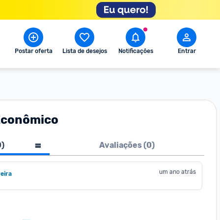
Postar oferta
Lista de desejos
Notificações
Entrar
 Econômico
0
)
Avaliações (
0
)
um ano atrás
eira