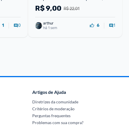
om Cabo 
Notebook e Celular Anti-estático
R$
9,00
R$ 22,01
arthur
0
1
1
6
há 1 sem
Artigos de Ajuda
Diretrizes da comunidade
Critérios de moderação
Perguntas frequentes
Problemas com sua compra?