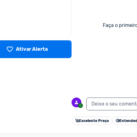
Faça o primeir
Ativar Alerta
Deixe o seu coment
0
🚀
Excelente Preço
🧐
Entended